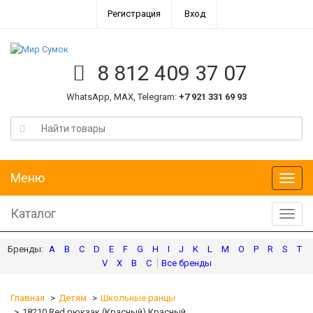
Регистрация
Вход
8 812 409 37 07
WhatsApp, MAX, Telegram:
+7 921 331 69 93
Меню
Меню
Каталог
Катал
A
B
C
D
E
F
G
H
I
J
K
L
M
O
P
R
S
T
V
X
В
С
Главная
Детям
Школьные ранцы
18210 Red рюкзак (Красный) Красный