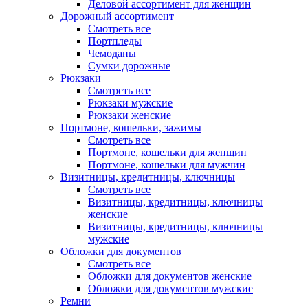
Деловой ассортимент для женщин
Дорожный ассортимент
Смотреть все
Портпледы
Чемоданы
Сумки дорожные
Рюкзаки
Смотреть все
Рюкзаки мужские
Рюкзаки женские
Портмоне, кошельки, зажимы
Смотреть все
Портмоне, кошельки для женщин
Портмоне, кошельки для мужчин
Визитницы, кредитницы, ключницы
Смотреть все
Визитницы, кредитницы, ключницы
женские
Визитницы, кредитницы, ключницы
мужские
Обложки для документов
Смотреть все
Обложки для документов женские
Обложки для документов мужские
Ремни