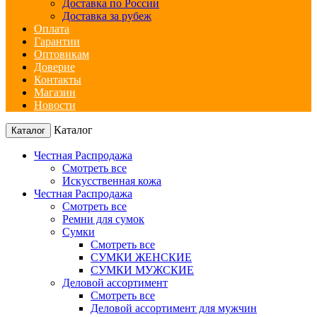
Доставка по России
Доставка за рубеж
Оплата
Гарантии
Оптовикам
Доверие
Контакты
Магазин
Новости
Каталог
Каталог
Честная Распродажа
Смотреть все
Искусственная кожа
Честная Распродажа
Смотреть все
Ремни для сумок
Сумки
Смотреть все
СУМКИ ЖЕНСКИЕ
СУМКИ МУЖСКИЕ
Деловой ассортимент
Смотреть все
Деловой ассортимент для мужчин