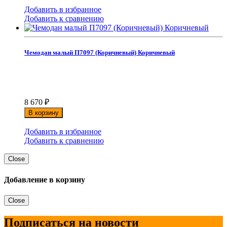
Добавить в избранное
Добавить к сравнению
Чемодан малый П7097 (Коричневый) Коричневый
8 670
₽
В корзину
Добавить в избранное
Добавить к сравнению
Close
Добавление в корзину
Close
Подписаться на новости