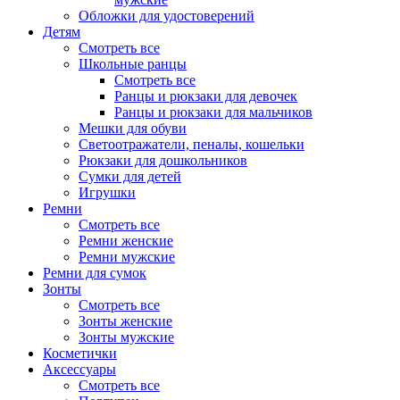
Обложки для удостоверений
Детям
Смотреть все
Школьные ранцы
Смотреть все
Ранцы и рюкзаки для девочек
Ранцы и рюкзаки для мальчиков
Мешки для обуви
Светоотражатели, пеналы, кошельки
Рюкзаки для дошкольников
Сумки для детей
Игрушки
Ремни
Смотреть все
Ремни женские
Ремни мужские
Ремни для сумок
Зонты
Смотреть все
Зонты женские
Зонты мужские
Косметички
Аксессуары
Смотреть все