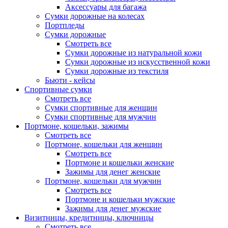
Аксессуары для багажа
Сумки дорожные на колесах
Портпледы
Сумки дорожные
Смотреть все
Сумки дорожные из натуральной кожи
Сумки дорожные из искусственной кожи
Сумки дорожные из текстиля
Бьюти - кейсы
Спортивные сумки
Смотреть все
Сумки спортивные для женщин
Сумки спортивные для мужчин
Портмоне, кошельки, зажимы
Смотреть все
Портмоне, кошельки для женщин
Смотреть все
Портмоне и кошельки женские
Зажимы для денег женские
Портмоне, кошельки для мужчин
Смотреть все
Портмоне и кошельки мужские
Зажимы для денег мужские
Визитницы, кредитницы, ключницы
Смотреть все