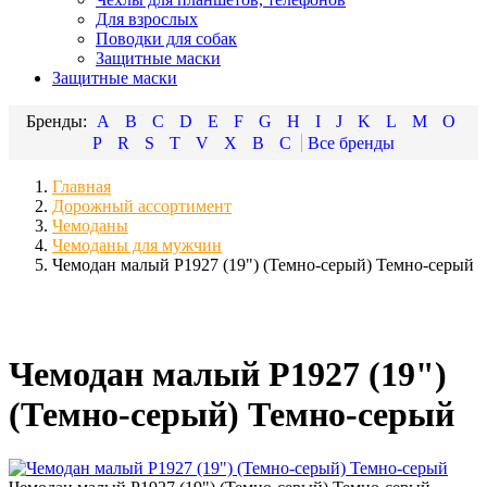
Для взрослых
Поводки для собак
Защитные маски
Защитные маски
A
B
C
D
E
F
G
H
I
J
K
L
M
O
P
R
S
T
V
X
В
С
Главная
Дорожный ассортимент
Чемоданы
Чемоданы для мужчин
Чемодан малый Р1927 (19") (Темно-серый) Темно-серый
Чемодан малый Р1927 (19")
(Темно-серый) Темно-серый