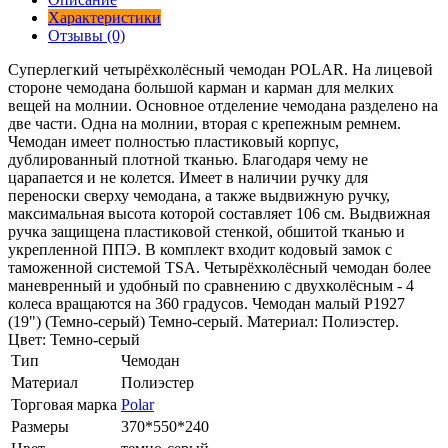
Характеристики
Отзывы (0)
Суперлегкий четырёхколёсный чемодан POLAR. На лицевой
стороне чемодана большой карман и карман для мелких
вещей на молнии. Основное отделение чемодана разделено на
две части. Одна на молнии, вторая с крепежным ремнем.
Чемодан имеет полностью пластиковый корпус,
дублированный плотной тканью. Благодаря чему не
царапается и не колется. Имеет в наличии ручку для
переноски сверху чемодана, а также выдвижную ручку,
максимальная высота которой составляет 106 см. Выдвижная
ручка защищена пластиковой стенкой, обшитой тканью и
укрепленной ППЭ. В комплект входит кодовый замок с
таможенной системой TSA. Четырёхколёсный чемодан более
маневренный и удобный по сравнению с двухколёсным - 4
колеса вращаются на 360 градусов. Чемодан малый Р1927
(19") (Темно-серый) Темно-серый. Материал: Полиэстер.
Цвет: Темно-серый
Тип
Чемодан
Материал
Полиэстер
Торговая марка
Polar
Размеры
370*550*240