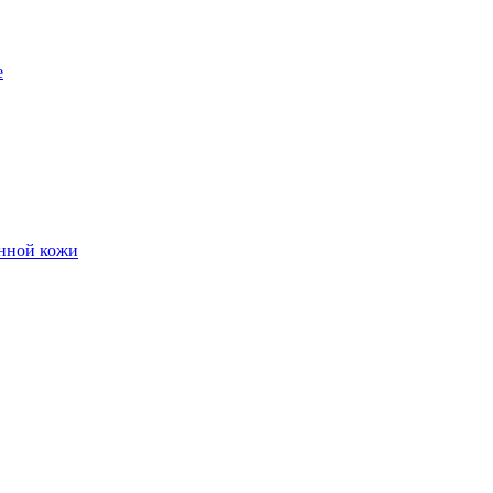
е
енной кожи