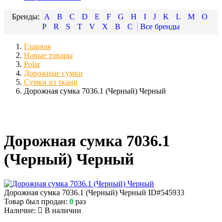
A
B
C
D
E
F
G
H
I
J
K
L
M
O
P
R
S
T
V
X
В
С
Главная
Новые товары
Polar
Дорожные сумки
Сумки из ткани
Дорожная сумка 7036.1 (Черный) Черный
Дорожная сумка 7036.1
(Черный) Черный
Дорожная сумка 7036.1 (Черный) Черный
ID#545933
Товар был продан:
0
раз
Наличие:
В наличии