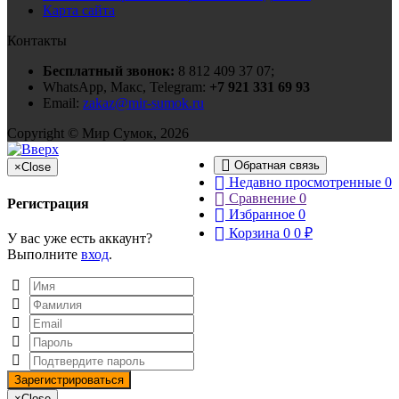
Карта сайта
Контакты
Бесплатный звонок:
8 812 409 37 07;
WhatsApp, Макс, Telegram:
+7 921 331 69 93
Email:
zakaz@mir-sumok.ru
Copyright © Мир Сумок, 2026
Обратная связь
×
Close
Недавно просмотренные
0
Сравнение
0
Регистрация
Избранное
0
Корзина
0
0
₽
У вас уже есть аккаунт?
Выполните
вход
.
×
Close