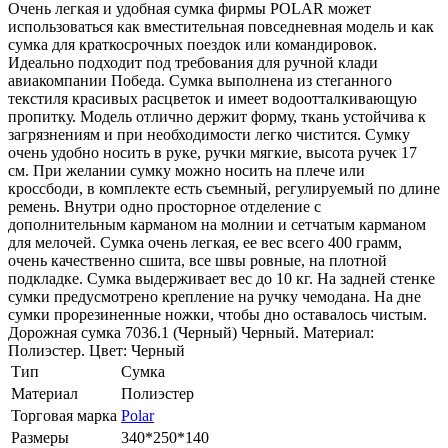
Очень легкая и удобная сумка фирмы POLAR может
использоваться как вместительная повседневная модель и как
сумка для краткосрочных поездок или командировок.
Идеально подходит под требования для ручной клади
авиакомпании Победа. Сумка выполнена из стеганного
текстиля красивых расцветок и имеет водоотталкивающую
пропитку. Модель отлично держит форму, ткань устойчива к
загрязнениям и при необходимости легко чистится. Сумку
очень удобно носить в руке, ручки мягкие, высота ручек 17
см. При желании сумку можно носить на плече или
кроссбоди, в комплекте есть съемный, регулируемый по длине
ремень. Внутри одно просторное отделение с
дополнительным карманом на молнии и сетчатым карманом
для мелочей. Сумка очень легкая, ее вес всего 400 грамм,
очень качественно сшита, все швы ровные, на плотной
подкладке. Сумка выдерживает вес до 10 кг. На задней стенке
сумки предусмотрено крепление на ручку чемодана. На дне
сумки прорезиненные ножки, чтобы дно оставалось чистым.
Дорожная сумка 7036.1 (Черный) Черный. Материал:
Полиэстер. Цвет: Черный
Тип
Сумка
Материал
Полиэстер
Торговая марка
Polar
Размеры
340*250*140