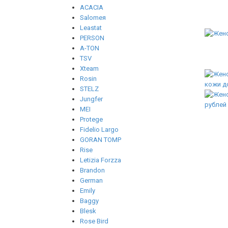
ACACIA
Salomeя
Leastat
PERSON
A-TON
TSV
Xteam
Rosin
STELZ
Jungfer
MEI
Protege
Fidelio Largo
GORAN TOMP
Rise
Letizia Forzza
Brandon
German
Emily
Baggy
Blesk
Rose Bird