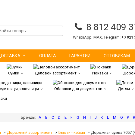
8 812 409 3
WhatsApp, MAX, Telegram:
+7 921 
ДОСТАВКА
ОПЛАТА
ГАРАНТИИ
ОПТОВИКАМ
Сумки
Деловой ассортимент
Рюкзаки
Дорож
редитницы, ключницы
Обложки для документов
Детям
аски
A
B
C
D
E
F
G
H
I
J
K
L
M
O
P
я
Дорожный ассортимент
Бьюти - кейсы
Дорожная сумка 7057 