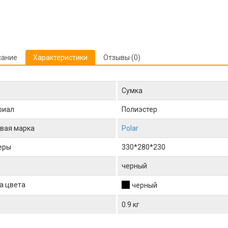
сание
Характеристики
Отзывы (0)
Сумка
риал
Полиэстер
вая марка
Polar
еры
330*280*230
черный
а цвета
черный
0.9 кг