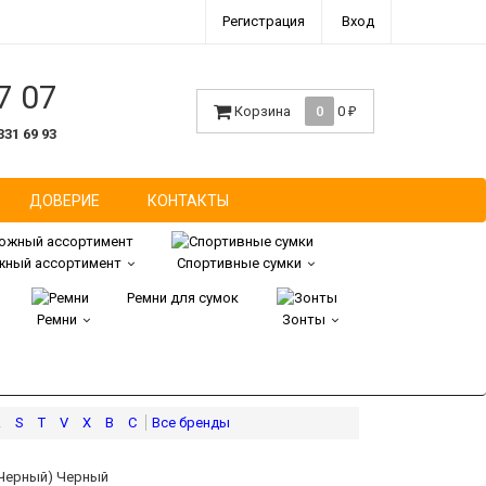
Регистрация
Вход
7 07
Корзина
0
0
₽
331 69 93
ДОВЕРИЕ
КОНТАКТЫ
ный ассортимент
Спортивные сумки
Ремни для сумок
Ремни
Зонты
R
S
T
V
X
В
С
(Черный) Черный