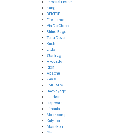
Imperial Horse
Kang
ВЕКТОР
Fire Horse
Via De Gloss
Rhino Bags
Terra Dever
Rush
Little
Star Bag
Avocado
Rion
Apache
Keyisi
EMORANS
Bagvoyage
Fulldorn
HappyAnt
Limania
Moonsong
Kaly Lor
Moriskon
Ola