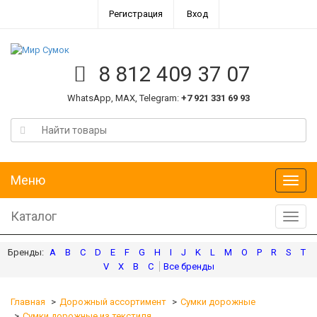
Регистрация
Вход
8 812 409 37 07
WhatsApp, MAX, Telegram:
+7 921 331 69 93
Меню
Меню
Каталог
Катал
A
B
C
D
E
F
G
H
I
J
K
L
M
O
P
R
S
T
V
X
В
С
Главная
Дорожный ассортимент
Сумки дорожные
Сумки дорожные из текстиля