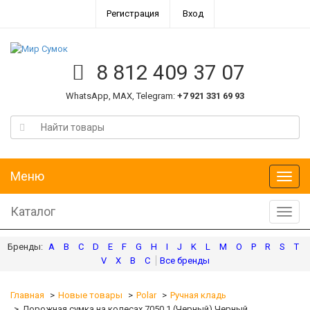
Регистрация
Вход
8 812 409 37 07
WhatsApp, MAX, Telegram:
+7 921 331 69 93
Меню
Меню
Каталог
Катал
A
B
C
D
E
F
G
H
I
J
K
L
M
O
P
R
S
T
V
X
В
С
Главная
Новые товары
Polar
Ручная кладь
Дорожная сумка на колесах 7050.1 (Черный) Черный