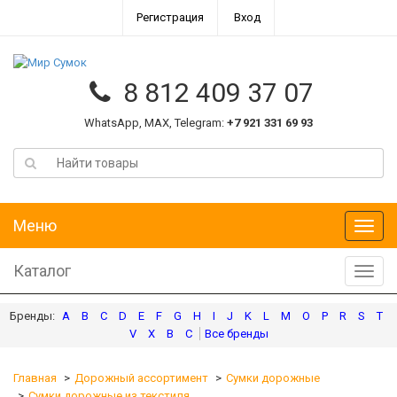
Регистрация
Вход
8 812 409 37 07
WhatsApp, MAX, Telegram:
+7 921 331 69 93
Меню
Меню
Каталог
Катал
A
B
C
D
E
F
G
H
I
J
K
L
M
O
P
R
S
T
V
X
В
С
Главная
Дорожный ассортимент
Сумки дорожные
Сумки дорожные из текстиля