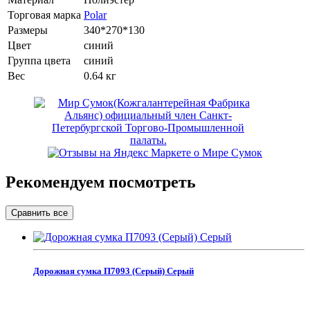
Торговая марка
Polar
Размеры
340*270*130
Цвет
синий
Группа цвета
синий
Вес
0.64 кг
Рекомендуем посмотреть
Дорожная сумка П7093 (Серый) Серый