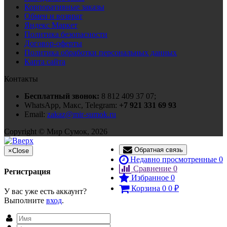
Корпоративные заказы
Обмен и возврат
Яндекс Маркет
Политика безопасности
Договор-оферты
Политика обработки персональных данных
Карта сайта
Контакты
Бесплатный звонок:
8 812 409 37 07;
WhatsApp, Макс, Telegram:
+7 921 331 69 93
Email:
zakaz@mir-sumok.ru
Copyright © Мир Сумок, 2026
Обратная связь
×
Close
Недавно просмотренные
0
Сравнение
0
Регистрация
Избранное
0
Корзина
0
0
₽
У вас уже есть аккаунт?
Выполните
вход
.