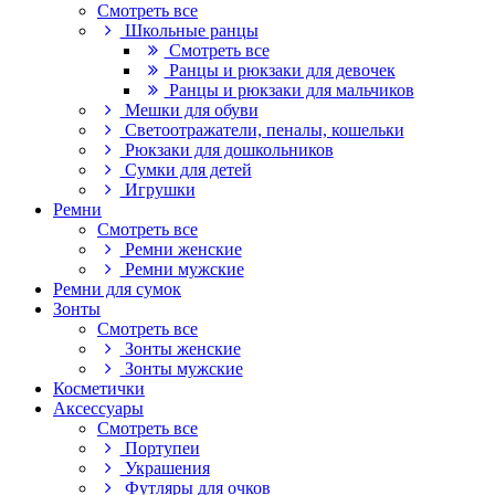
Смотреть все
Школьные ранцы
Смотреть все
Ранцы и рюкзаки для девочек
Ранцы и рюкзаки для мальчиков
Мешки для обуви
Светоотражатели, пеналы, кошельки
Рюкзаки для дошкольников
Сумки для детей
Игрушки
Ремни
Смотреть все
Ремни женские
Ремни мужские
Ремни для сумок
Зонты
Смотреть все
Зонты женские
Зонты мужские
Косметички
Аксессуары
Смотреть все
Портупеи
Украшения
Футляры для очков