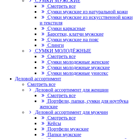
СУМКИ МУЖСКИЕ
Смотреть все
Сумки мужские из натуральной кожи
Сумки мужские из искусственной кожи
и текстиля
Сумки каркасные
Барсетки, клатчи мужские
Сумки мужские на пояс
Слинги
СУМКИ МОЛОДЁЖНЫЕ
Смотреть все
Сумки молодежные женские
Сумки молодежные мужские
Сумки молодежные унисекс
Деловой ассортимент
Смотреть все
Деловой ассортимент для женщин
Смотреть все
Портфели, папки, сумки для ноутбука
женские
Деловой ассортимент для мужчин
Смотреть все
Кейсы
Портфели мужские
Папки мужские