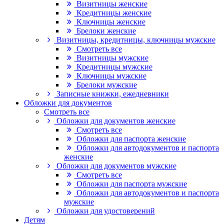
Визитницы женские
Кредитницы женские
Ключницы женские
Брелоки женские
Визитницы, кредитницы, ключницы мужские
Смотреть все
Визитницы мужские
Кредитницы мужские
Ключницы мужские
Брелоки мужские
Записные книжки, ежедневники
Обложки для документов
Смотреть все
Обложки для документов женские
Смотреть все
Обложки для паспорта женские
Обложки для автодокументов и паспорта
женские
Обложки для документов мужские
Смотреть все
Обложки для паспорта мужские
Обложки для автодокументов и паспорта
мужские
Обложки для удостоверений
Детям