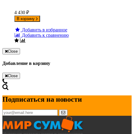
4 430
₽
В корзину
Добавить в избранное
Добавить к сравнению
Close
Добавление в корзину
Close
Подписаться на новости