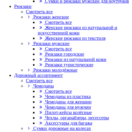
Сумки и рюкзаки мужские для ноутбуков
Рюкзаки
Смотреть все
Рюкзаки женские
Смотреть все
Женские рюкзаки из натуральной и
искусственной кожи
Женские рюкзаки из текстиля
Рюкзаки мужские
Смотреть все
Рюкзаки городские
Рюкзаки из натуральной кожи
Рюкзаки туристические
Рюкзаки молодёжные
Дорожный ассортимент
Смотреть все
Чемоданы
Смотреть все
Чемоданы из пластика
Чемоданы для женщин
Чемоданы для мужчин
Пилот-кейсы колёсные
Чехлы, органайзеры, несессеры
Аксессуары для багажа
Сумки дорожные на колесах