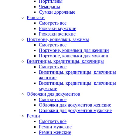
Портпледы
Чемоданы
Сумки дорожные
Рюкзаки
Смотреть все
Рюкзаки мужские
Рюкзаки женские
Портмоне, кошельки, зажимы
Смотреть все
Портмоне, кошельки для женщин
Портмоне, кошельки для мужчин
Визитницы, кредитницы, ключницы
Смотреть все
Визитницы, кредитницы, ключницы
женские
Визитницы, кредитницы, ключницы
мужские
Обложки для документов
Смотреть все
Обложки для документов женские
Обложки для документов мужские
Ремни
Смотреть все
Ремни мужские
Ремни женские