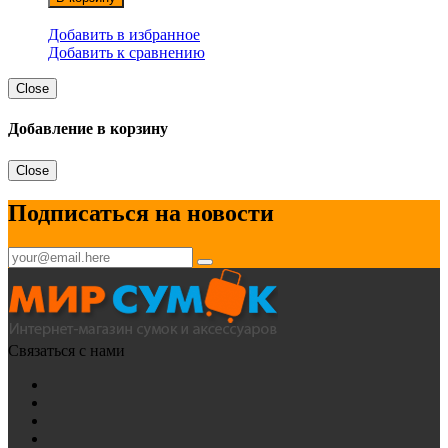
Добавить в избранное
Добавить к сравнению
Close
Добавление в корзину
Close
Подписаться на новости
Связаться с нами