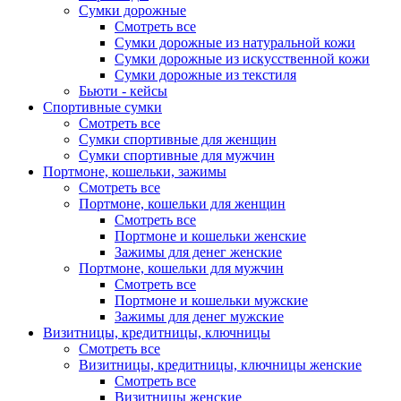
Сумки дорожные
Смотреть все
Сумки дорожные из натуральной кожи
Сумки дорожные из искусственной кожи
Сумки дорожные из текстиля
Бьюти - кейсы
Спортивные сумки
Смотреть все
Сумки спортивные для женщин
Сумки спортивные для мужчин
Портмоне, кошельки, зажимы
Смотреть все
Портмоне, кошельки для женщин
Смотреть все
Портмоне и кошельки женские
Зажимы для денег женские
Портмоне, кошельки для мужчин
Смотреть все
Портмоне и кошельки мужские
Зажимы для денег мужские
Визитницы, кредитницы, ключницы
Смотреть все
Визитницы, кредитницы, ключницы женские
Смотреть все
Визитницы женские