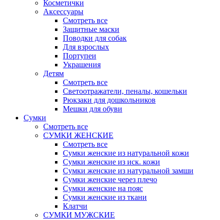
Косметички
Аксессуары
Смотреть все
Защитные маски
Поводки для собак
Для взрослых
Портупеи
Украшения
Детям
Смотреть все
Светоотражатели, пеналы, кошельки
Рюкзаки для дошкольников
Мешки для обуви
Сумки
Смотреть все
СУМКИ ЖЕНСКИЕ
Смотреть все
Сумки женские из натуральной кожи
Сумки женские из иск. кожи
Сумки женские из натуральной замши
Сумки женские через плечо
Сумки женские на пояс
Сумки женские из ткани
Клатчи
СУМКИ МУЖСКИЕ