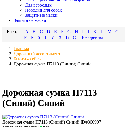
Для взрослых
Поводки для собак
Защитные маски
Защитные маски
A
B
C
D
E
F
G
H
I
J
K
L
M
O
P
R
S
T
V
X
В
С
Главная
Дорожный ассортимент
Бьюти - кейсы
Дорожная сумка П7113 (Синий) Синий
Дорожная сумка П7113
(Синий) Синий
Дорожная сумка П7113 (Синий) Синий
ID#360997