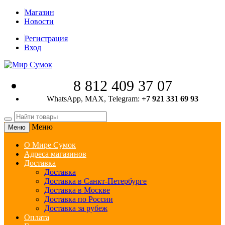
Магазин
Новости
Регистрация
Вход
8 812 409 37 07
WhatsApp, MAX, Telegram:
+7 921 331 69 93
Меню
Меню
О Мире Сумок
Адреса магазинов
Доставка
Доставка
Доставка в Санкт-Петербурге
Доставка в Москве
Доставка по России
Доставка за рубеж
Оплата