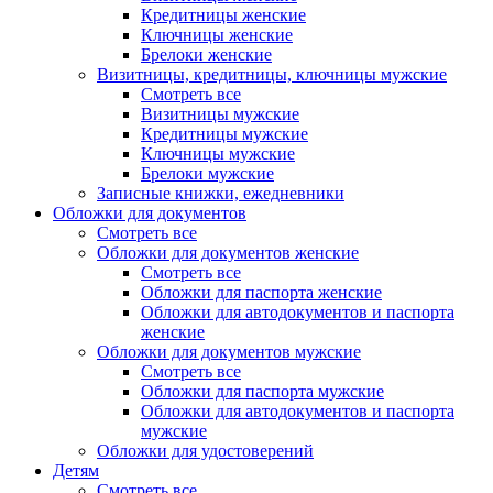
Кредитницы женские
Ключницы женские
Брелоки женские
Визитницы, кредитницы, ключницы мужские
Смотреть все
Визитницы мужские
Кредитницы мужские
Ключницы мужские
Брелоки мужские
Записные книжки, ежедневники
Обложки для документов
Смотреть все
Обложки для документов женские
Смотреть все
Обложки для паспорта женские
Обложки для автодокументов и паспорта
женские
Обложки для документов мужские
Смотреть все
Обложки для паспорта мужские
Обложки для автодокументов и паспорта
мужские
Обложки для удостоверений
Детям
Смотреть все