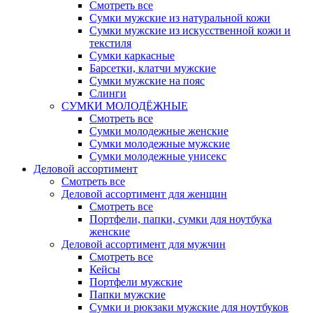
Смотреть все
Сумки мужские из натуральной кожи
Сумки мужские из искусственной кожи и
текстиля
Сумки каркасные
Барсетки, клатчи мужские
Сумки мужские на пояс
Слинги
СУМКИ МОЛОДЁЖНЫЕ
Смотреть все
Сумки молодежные женские
Сумки молодежные мужские
Сумки молодежные унисекс
Деловой ассортимент
Смотреть все
Деловой ассортимент для женщин
Смотреть все
Портфели, папки, сумки для ноутбука
женские
Деловой ассортимент для мужчин
Смотреть все
Кейсы
Портфели мужские
Папки мужские
Сумки и рюкзаки мужские для ноутбуков