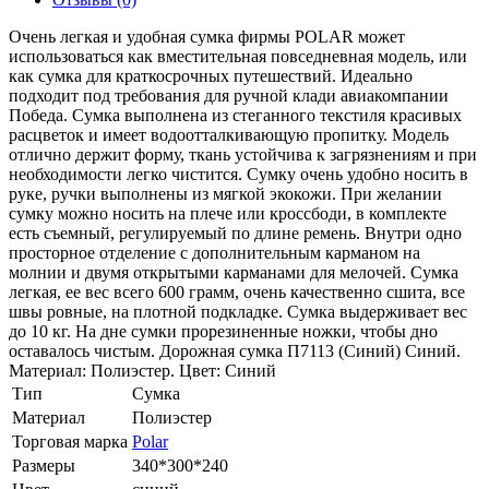
Очень легкая и удобная сумка фирмы POLAR может
использоваться как вместительная повседневная модель, или
как сумка для краткосрочных путешествий. Идеально
подходит под требования для ручной клади авиакомпании
Победа. Сумка выполнена из стеганного текстиля красивых
расцветок и имеет водоотталкивающую пропитку. Модель
отлично держит форму, ткань устойчива к загрязнениям и при
необходимости легко чистится. Сумку очень удобно носить в
руке, ручки выполнены из мягкой экокожи. При желании
сумку можно носить на плече или кроссбоди, в комплекте
есть съемный, регулируемый по длине ремень. Внутри одно
просторное отделение с дополнительным карманом на
молнии и двумя открытыми карманами для мелочей. Сумка
легкая, ее вес всего 600 грамм, очень качественно сшита, все
швы ровные, на плотной подкладке. Сумка выдерживает вес
до 10 кг. На дне сумки прорезиненные ножки, чтобы дно
оставалось чистым. Дорожная сумка П7113 (Синий) Синий.
Материал: Полиэстер. Цвет: Синий
Тип
Сумка
Материал
Полиэстер
Торговая марка
Polar
Размеры
340*300*240