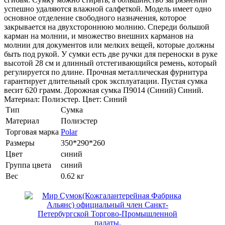
успешно удаляются влажной салфеткой. Модель имеет одно
основное отделение свободного назначения, которое
закрывается на двухстороннюю молнию. Спереди большой
карман на молнии, и множество внешних карманов на
молнии для документов или мелких вещей, которые должны
быть под рукой. У сумки есть две ручки для переноски в руке
высотой 28 см и длинный отстегивающийся ремень, который
регулируется по длине. Прочная металлическая фурнитура
гарантирует длительный срок эксплуатации. Пустая сумка
весит 620 грамм. Дорожная сумка П9014 (Синий) Синий.
Материал: Полиэстер. Цвет: Синий
Тип
Сумка
Материал
Полиэстер
Торговая марка
Polar
Размеры
350*290*260
Цвет
синий
Группа цвета
синий
Вес
0.62 кг