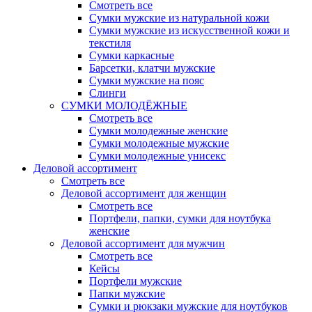
Смотреть все
Сумки мужские из натуральной кожи
Сумки мужские из искусственной кожи и
текстиля
Сумки каркасные
Барсетки, клатчи мужские
Сумки мужские на пояс
Слинги
СУМКИ МОЛОДЁЖНЫЕ
Смотреть все
Сумки молодежные женские
Сумки молодежные мужские
Сумки молодежные унисекс
Деловой ассортимент
Смотреть все
Деловой ассортимент для женщин
Смотреть все
Портфели, папки, сумки для ноутбука
женские
Деловой ассортимент для мужчин
Смотреть все
Кейсы
Портфели мужские
Папки мужские
Сумки и рюкзаки мужские для ноутбуков