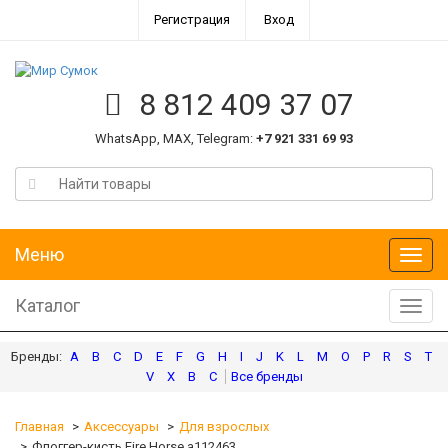
Регистрация
Вход
8 812 409 37 07
WhatsApp, MAX, Telegram:
+7 921 331 69 93
Меню
Меню
Каталог
Катал
A
B
C
D
E
F
G
H
I
J
K
L
M
O
P
R
S
T
V
X
В
С
Главная
Аксессуары
Для взрослых
Флоггер-кисть Fire Horse а112463