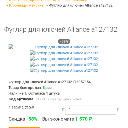
Ключницы женские
Футляр для ключей Alliance а127132
Футляр для ключей Alliance а127132
-58%
Футляр для ключей Alliance а127132
ID#357154
Товар был продан:
8
раз
Наличие:
Осталась 1 штука
Код артикула:
а127132 Футляр для ключей
1 150
₽
2 720
₽
Скидка
-58%
.
Вы экономите
1 570
₽
.