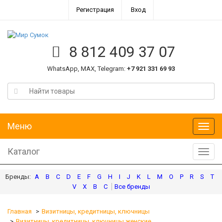
Регистрация
Вход
8 812 409 37 07
WhatsApp, MAX, Telegram:
+7 921 331 69 93
Меню
Меню
Каталог
Катал
A
B
C
D
E
F
G
H
I
J
K
L
M
O
P
R
S
T
V
X
В
С
Главная
Визитницы, кредитницы, ключницы
Визитницы, кредитницы, ключницы женские