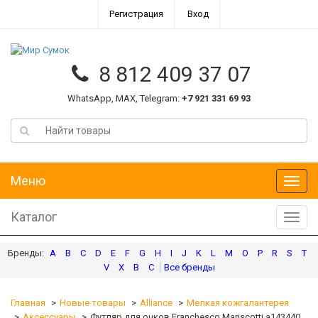
Регистрация
Вход
8 812 409 37 07
WhatsApp, MAX, Telegram:
+7 921 331 69 93
Меню
Меню
Каталог
Катал
A
B
C
D
E
F
G
H
I
J
K
L
M
O
P
R
S
T
V
X
В
С
Главная
Новые товары
Alliance
Мелкая кожгалантерея
Аксессуары
Футляр для очков Franchesco Mariscotti а143440