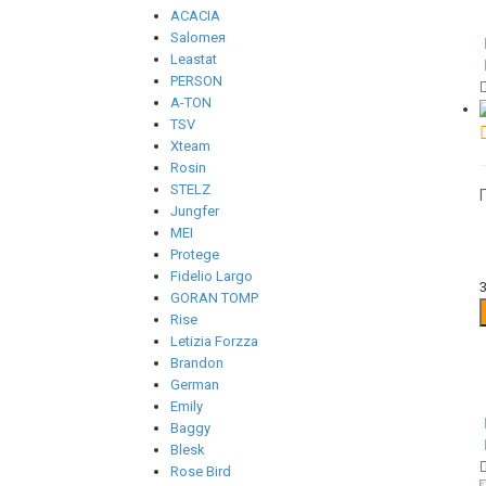
ACACIA
Salomeя
Leastat
PERSON
A-TON
TSV
Xteam
Rosin
STELZ
Jungfer
MEI
Protege
Fidelio Largo
GORAN TOMP
Rise
Letizia Forzza
Brandon
German
Emily
Baggy
Blesk
Rose Bird