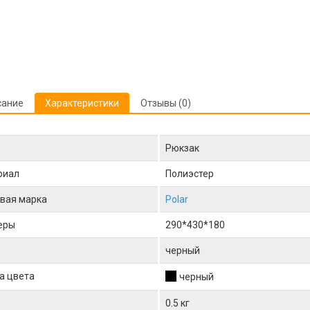
сание
Характеристики
Отзывы (0)
Рюкзак
риал
Полиэстер
вая марка
Polar
еры
290*430*180
черный
а цвета
черный
0.5 кг