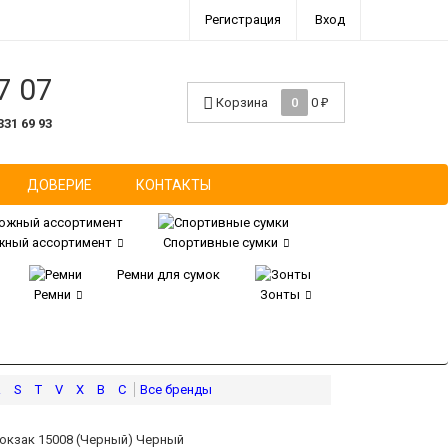
Регистрация
Вход
7 07
Корзина
0
0
₽
331 69 93
ДОВЕРИЕ
КОНТАКТЫ
ный ассортимент
Спортивные сумки
Ремни для сумок
Ремни
Зонты
R
S
T
V
X
В
С
юкзак 15008 (Черный) Черный