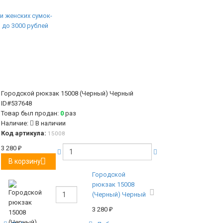
Городской рюкзак 15008 (Черный) Черный
ID#537648
Товар был продан:
0
раз
Наличие:
В наличии
Код артикула:
15008
3 280
₽
В корзину
Городской
рюкзак 15008
(Черный) Черный
3 280
₽