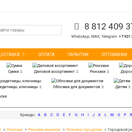
8 812 409 3
WhatsApp, MAX, Telegram:
+7 921 
ДОСТАВКА
ОПЛАТА
ГАРАНТИИ
ОПТОВИКАМ
Сумки
Деловой ассортимент
Рюкзаки
Дорож
редитницы, ключницы
Обложки для документов
Детям
аски
A
B
C
D
E
F
G
H
I
J
K
L
M
O
P
я
Рюкзаки
Рюкзаки мужские
Рюкзаки городские
Городской р