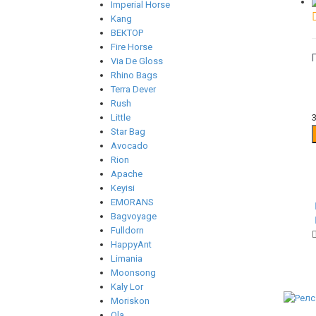
Imperial Horse
Kang
ВЕКТОР
Fire Horse
Via De Gloss
Rhino Bags
Terra Dever
Rush
Little
Star Bag
Avocado
Rion
Apache
Keyisi
EMORANS
Bagvoyage
Fulldorn
HappyAnt
Limania
Moonsong
Kaly Lor
Moriskon
Ola