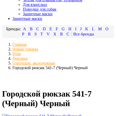
Для взрослых
Поводки для собак
Защитные маски
Защитные маски
A
B
C
D
E
F
G
H
I
J
K
L
M
O
P
R
S
T
V
X
В
С
Главная
Новые товары
Polar
Рюкзаки
Городские, молодежные
Городской рюкзак 541-7 (Черный) Черный
Городской рюкзак 541-7
(Черный) Черный