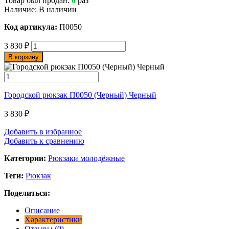
Товар был продан:
0
раз
Наличие:
В наличии
Код артикула:
П0050
3 830
₽
В корзину
Городской рюкзак П0050 (Черный) Черный
3 830
₽
Добавить в избранное
Добавить к сравнению
Категории:
Рюкзаки молодёжные
Теги:
Рюкзак
Поделиться:
Описание
Характеристики
Отзывы (0)