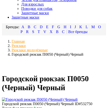
Для взрослых
Поводки для собак
Защитные маски
Защитные маски
A
B
C
D
E
F
G
H
I
J
K
L
M
O
P
R
S
T
V
X
В
С
Главная
Рюкзаки
Рюкзаки молодёжные
Городской рюкзак П0050 (Черный) Черный
Городской рюкзак П0050
(Черный) Черный
Городской рюкзак П0050 (Черный) Черный
ID#532750