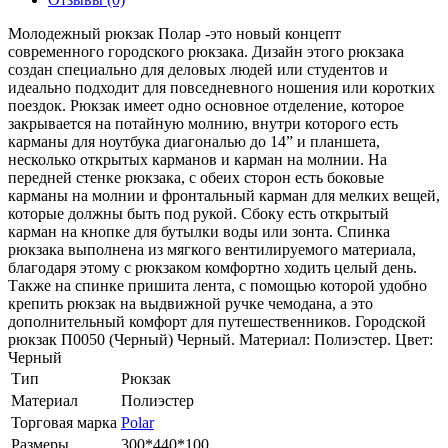
Молодежный рюкзак Полар -это новый концепт
современного городского рюкзака. Дизайн этого рюкзака
создан специально для деловых людей или студентов и
идеально подходит для повседневного ношения или коротких
поездок. Рюкзак имеет одно основное отделение, которое
закрывается на потайную молнию, внутри которого есть
карманы для ноутбука диагональю до 14” и планшета,
несколько открытых карманов и карман на молнии. На
передней стенке рюкзака, с обеих сторон есть боковые
карманы на молнии и фронтальный карман для мелких вещей,
которые должны быть под рукой. Сбоку есть открытый
карман на кнопке для бутылки воды или зонта. Спинка
рюкзака выполнена из мягкого вентилируемого материала,
благодаря этому с рюкзаком комфортно ходить целый день.
Также на спинке пришита лента, с помощью которой удобно
крепить рюкзак на выдвижной ручке чемодана, а это
дополнительный комфорт для путешественников. Городской
рюкзак П0050 (Черный) Черный. Материал: Полиэстер. Цвет:
Черный
Тип
Рюкзак
Материал
Полиэстер
Торговая марка
Polar
Размеры
300*440*100