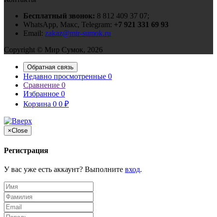
Бесплатный звонок:
8 812 409 37 07;
WhatsApp, Макс, Telegram:
+7 921 331 69 93
Email:
zakaz@mir-sumok.ru
Copyright © Мир Сумок, 2026
Обратная связь
Недавно просмотренные
0
Сравнение
0
Избранное
0
Корзина
0
0
₽
×
Close
Регистрация
У вас уже есть аккаунт? Выполните
вход
.