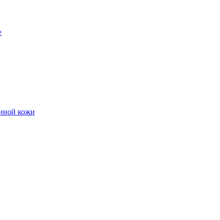
е
енной кожи