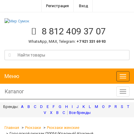
Регистрация
Вход
8 812 409 37 07
WhatsApp, MAX, Telegram:
+7 921 331 69 93
Меню
Меню
Каталог
Катал
A
B
C
D
E
F
G
H
I
J
K
L
M
O
P
R
S
T
V
X
В
С
Главная
Рюкзаки
Рюкзаки женские
Городской рюкзак П0054 (Красный) Красный