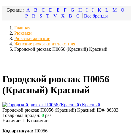
A
B
C
D
E
F
G
H
I
J
K
L
M
O
P
R
S
T
V
X
В
С
Главная
Рюкзаки
Рюкзаки женские
Женские рюкзаки из текстиля
Городской рюкзак П0056 (Красный) Красный
Городской рюкзак П0056
(Красный) Красный
Городской рюкзак П0056 (Красный) Красный
ID#486333
Товар был продан:
0
раз
Наличие:
В наличии
Код артикула:
П0056