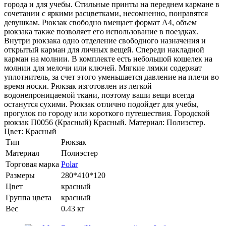
города и для учебы. Стильные принты на переднем кармане в
сочетании с яркими расцветками, несомненно, понравятся
девушкам. Рюкзак свободно вмещает формат А4, объем
рюкзака также позволяет его использование в поездках.
Внутри рюкзака одно отделение свободного назначения и
открытый карман для личных вещей. Спереди накладной
карман на молнии. В комплекте есть небольшой кошелек на
молнии для мелочи или ключей. Мягкие лямки содержат
уплотнитель, за счет этого уменьшается давление на плечи во
время носки. Рюкзак изготовлен из легкой
водонепроницаемой ткани, поэтому ваши вещи всегда
останутся сухими. Рюкзак отлично подойдет для учебы,
прогулок по городу или короткого путешествия. Городской
рюкзак П0056 (Красный) Красный. Материал: Полиэстер.
Цвет: Красный
Тип
Рюкзак
Материал
Полиэстер
Торговая марка
Polar
Размеры
280*410*120
Цвет
красный
Группа цвета
красный
Вес
0.43 кг