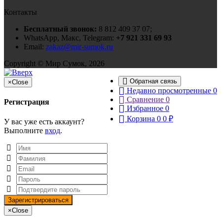
Контакты
Бесплатный звонок:
8 812 409 37 07;
WhatsApp, Макс, Telegram:
+7 921 331 69 93
Email:
zakaz@mir-sumok.ru
Copyright © Мир Сумок, 2026
Обратная связь
×
Close
Недавно просмотренные
0
Сравнение
0
Регистрация
Избранное
0
Корзина
0
0
₽
У вас уже есть аккаунт?
Выполните
вход
.
×
Close