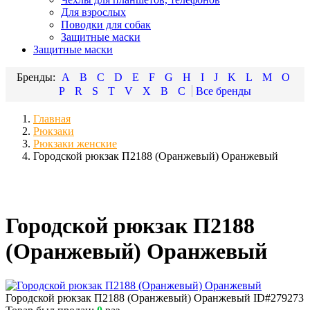
Для взрослых
Поводки для собак
Защитные маски
Защитные маски
A
B
C
D
E
F
G
H
I
J
K
L
M
O
P
R
S
T
V
X
В
С
Главная
Рюкзаки
Рюкзаки женские
Городской рюкзак П2188 (Оранжевый) Оранжевый
Городской рюкзак П2188
(Оранжевый) Оранжевый
Городской рюкзак П2188 (Оранжевый) Оранжевый
ID#279273