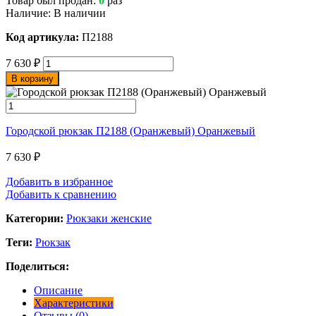
Товар был продан:
0
раз
Наличие:
В наличии
Код артикула:
П2188
7 630
₽
В корзину
Городской рюкзак П2188 (Оранжевый) Оранжевый
7 630
₽
Добавить в избранное
Добавить к сравнению
Категории:
Рюкзаки женские
Теги:
Рюкзак
Поделиться:
Описание
Характеристики
Отзывы (0)