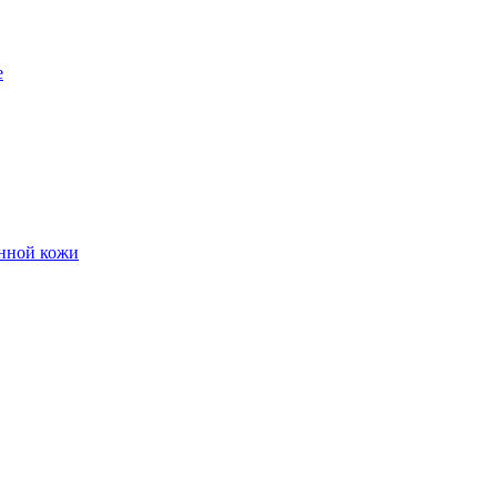
е
енной кожи