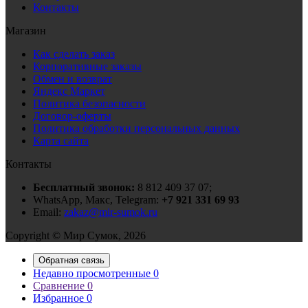
Контакты
Магазин
Как сделать заказ
Корпоративные заказы
Обмен и возврат
Яндекс Маркет
Политика безопасности
Договор-оферты
Политика обработки персональных данных
Карта сайта
Контакты
Бесплатный звонок:
8 812 409 37 07;
WhatsApp, Макс, Telegram:
+7 921 331 69 93
Email:
zakaz@mir-sumok.ru
Copyright © Мир Сумок, 2026
Обратная связь
Недавно просмотренные
0
Сравнение
0
Избранное
0