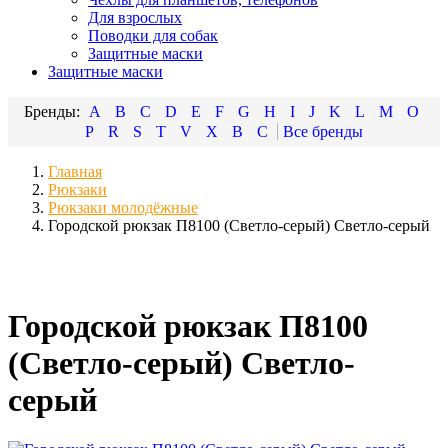
Для взрослых
Поводки для собак
Защитные маски
Защитные маски
A
B
C
D
E
F
G
H
I
J
K
L
M
O
P
R
S
T
V
X
В
С
Главная
Рюкзаки
Рюкзаки молодёжные
Городской рюкзак П8100 (Светло-серый) Светло-серый
Городской рюкзак П8100
(Светло-серый) Светло-
серый