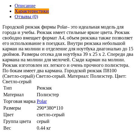
Описание
Характеристики
Отзывы (0)
Городской рюкзак фирмы Polar– это идеальная модель для
города и учебы. Рюкзак имеет стильные яркие цвета. Рюкзак
свободно вмещает формат А4, объем рюкзака также позволяет
его использование в поездках. Внутри рюкзака небольшой
карман на молнии и отделение для ноутбука диагональю до 15
дюймов. Размеры отсека для ноутбука 39 x 25 x 2. Спереди два
кармана на молнии для мелочей. Сзади карман на молнии.
Рюкзак изготовлен их легкого и очень прочного полиэстера.
По бокам имеет два кармана. Городской рюкзак П8100
(Светло-серый) Светло-серый. Материал: Полиэстер. Цвет:
Светло-серый
Тип
Рюкзак
Материал
Полиэстер
Торговая марка
Polar
Размеры
290*380*110
Цвет
светло-серый
Группа цвета
серый
Вес
0.44 кг