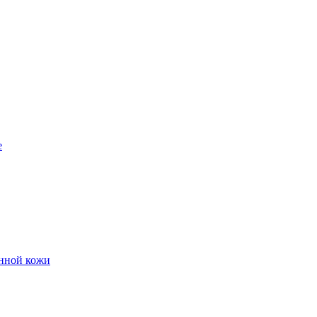
е
енной кожи