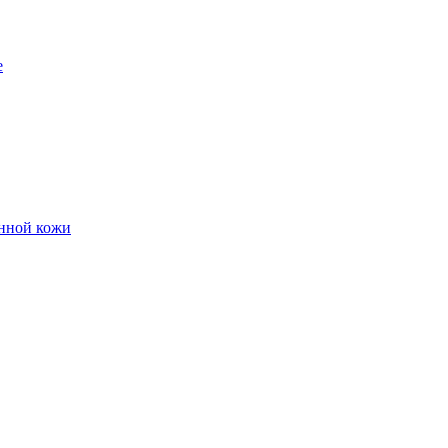
е
енной кожи