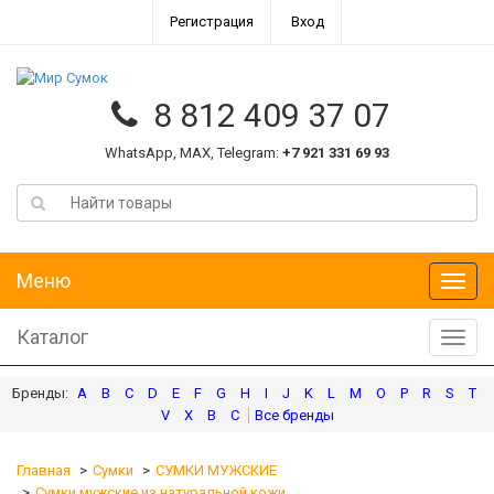
Регистрация
Вход
8 812 409 37 07
WhatsApp, MAX, Telegram:
+7 921 331 69 93
Меню
Меню
Каталог
Катал
A
B
C
D
E
F
G
H
I
J
K
L
M
O
P
R
S
T
V
X
В
С
Главная
Сумки
СУМКИ МУЖСКИЕ
Сумки мужские из натуральной кожи