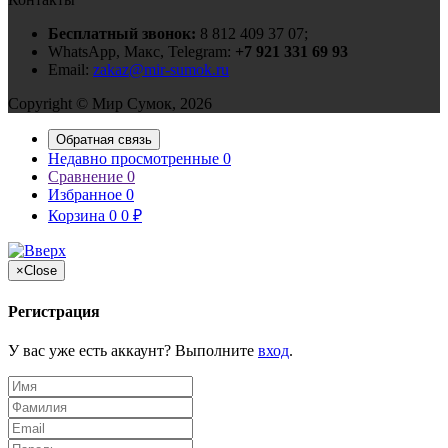
Бесплатный звонок:
8 812 409 37 07;
WhatsApp, Макс, Telegram:
+7 921 331 69 93
Email:
zakaz@mir-sumok.ru
Copyright © Мир Сумок, 2026
Обратная связь
Недавно просмотренные
0
Сравнение
0
Избранное
0
Корзина
0
0
₽
×
Close
Регистрация
У вас уже есть аккаунт? Выполните
вход
.