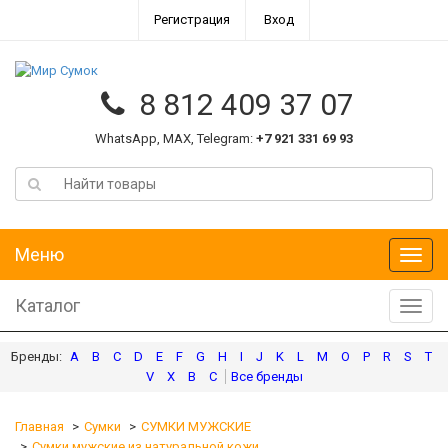
Регистрация
Вход
8 812 409 37 07
WhatsApp, MAX, Telegram:
+7 921 331 69 93
Меню
Меню
Каталог
Катал
A
B
C
D
E
F
G
H
I
J
K
L
M
O
P
R
S
T
V
X
В
С
Главная
Сумки
СУМКИ МУЖСКИЕ
Сумки мужские из натуральной кожи