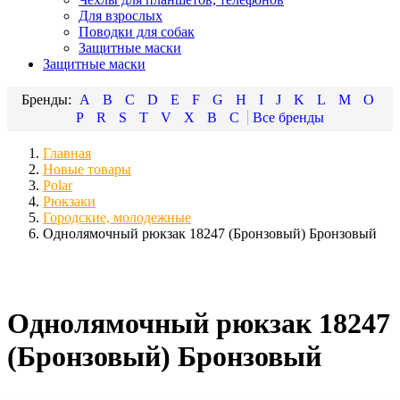
Для взрослых
Поводки для собак
Защитные маски
Защитные маски
A
B
C
D
E
F
G
H
I
J
K
L
M
O
P
R
S
T
V
X
В
С
Главная
Новые товары
Polar
Рюкзаки
Городские, молодежные
Однолямочный рюкзак 18247 (Бронзовый) Бронзовый
Однолямочный рюкзак 18247
(Бронзовый) Бронзовый