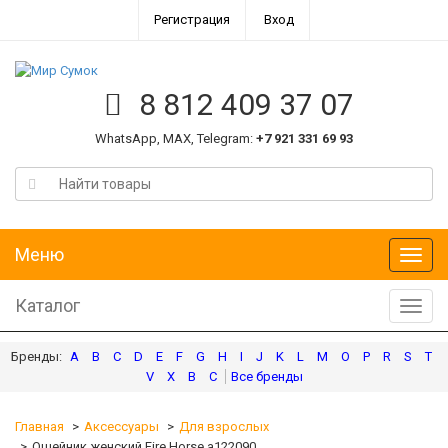
Регистрация
Вход
8 812 409 37 07
WhatsApp, MAX, Telegram:
+7 921 331 69 93
Меню
Меню
Каталог
Катал
A
B
C
D
E
F
G
H
I
J
K
L
M
O
P
R
S
T
V
X
В
С
Главная
Аксессуары
Для взрослых
Ошейник женский Fire Horse а122090