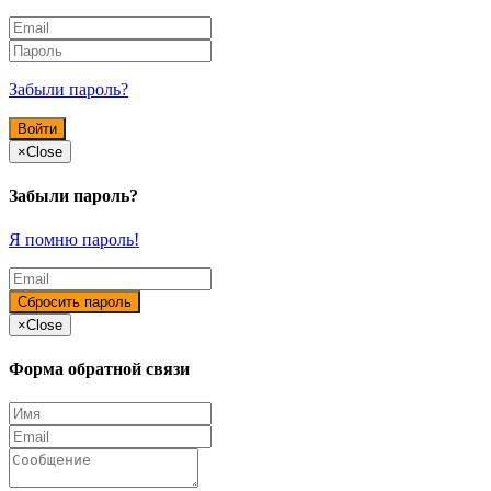
Забыли пароль?
×
Close
Забыли пароль?
Я помню пароль!
×
Close
Форма обратной связи