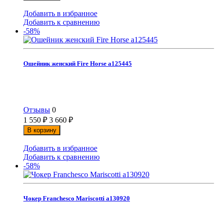
Добавить в избранное
Добавить к сравнению
-58%
Ошейник женский Fire Horse а125445
Отзывы
0
1 550
₽
3 660
₽
В корзину
Добавить в избранное
Добавить к сравнению
-58%
Чокер Franchesco Mariscotti а130920