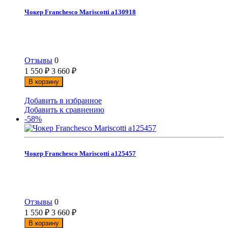
Чокер Franchesco Mariscotti а130918
Отзывы
0
1 550
₽
3 660
₽
В корзину
Добавить в избранное
Добавить к сравнению
-58%
Чокер Franchesco Mariscotti а125457
Отзывы
0
1 550
₽
3 660
₽
В корзину