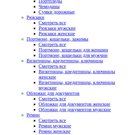
Портпледы
Чемоданы
Сумки дорожные
Рюкзаки
Смотреть все
Рюкзаки мужские
Рюкзаки женские
Портмоне, кошельки, зажимы
Смотреть все
Портмоне, кошельки для женщин
Портмоне, кошельки для мужчин
Визитницы, кредитницы, ключницы
Смотреть все
Визитницы, кредитницы, ключницы
женские
Визитницы, кредитницы, ключницы
мужские
Обложки для документов
Смотреть все
Обложки для документов женские
Обложки для документов мужские
Ремни
Смотреть все
Ремни мужские
Ремни женские