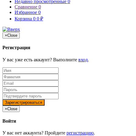
Недавно просмотренные
0
Сравнение
0
Избранное
0
Корзина
0
0
₽
×
Close
Регистрация
У вас уже есть аккаунт? Выполните
вход
.
×
Close
Войти
У вас нет аккаунта? Пройдите
регистрацию
.