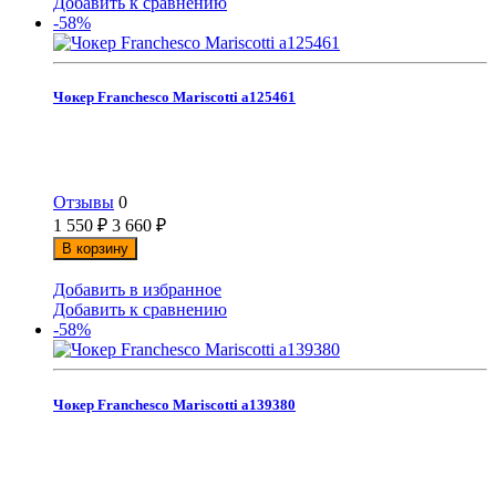
Добавить к сравнению
-58%
Чокер Franchesco Mariscotti а125461
Отзывы
0
1 550
₽
3 660
₽
В корзину
Добавить в избранное
Добавить к сравнению
-58%
Чокер Franchesco Mariscotti а139380