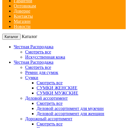
Гарантии
Оптовикам
Доверие
Контакты
Магазин
Новости
Каталог
Каталог
Честная Распродажа
Смотреть все
Искусственная кожа
Честная Распродажа
Смотреть все
Ремни для сумок
Сумки
Смотреть все
СУМКИ ЖЕНСКИЕ
СУМКИ МУЖСКИЕ
Деловой ассортимент
Смотреть все
Деловой ассортимент для мужчин
Деловой ассортимент для женщин
Дорожный ассортимент
Смотреть все