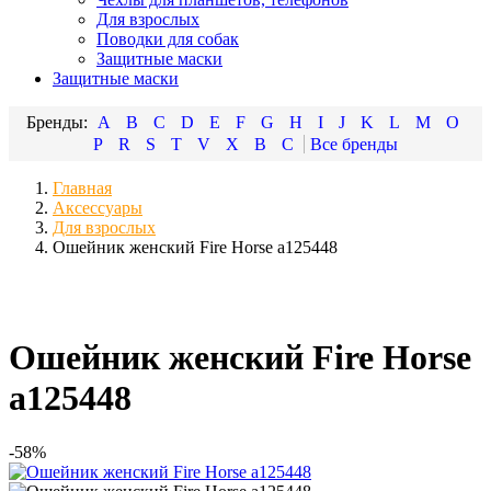
Для взрослых
Поводки для собак
Защитные маски
Защитные маски
A
B
C
D
E
F
G
H
I
J
K
L
M
O
P
R
S
T
V
X
В
С
Главная
Аксессуары
Для взрослых
Ошейник женский Fire Horse а125448
Ошейник женский Fire Horse
а125448
-58%