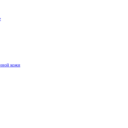
е
енной кожи