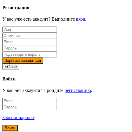
Регистрация
У вас уже есть аккаунт? Выполните
вход
.
×
Close
Войти
У вас нет аккаунта? Пройдите
регистрацию
.
Забыли пароль?