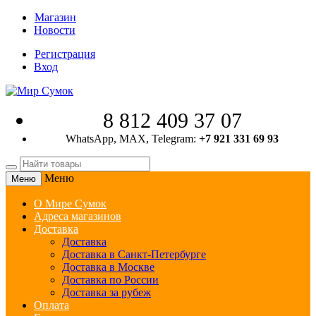
Магазин
Новости
Регистрация
Вход
8 812 409 37 07
WhatsApp, MAX, Telegram:
+7 921 331 69 93
Меню
Меню
О Мире Сумок
Адреса магазинов
Доставка
Доставка
Доставка в Санкт-Петербурге
Доставка в Москве
Доставка по России
Доставка за рубеж
Оплата