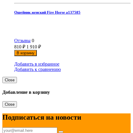
Ошейник женский Fire Horse а137585
Отзывы
0
810
₽
1 910
₽
В корзину
Добавить в избранное
Добавить к сравнению
Close
Добавление в корзину
Close
Подписаться на новости