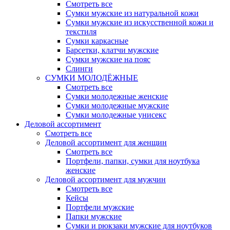
Смотреть все
Сумки мужские из натуральной кожи
Сумки мужские из искусственной кожи и
текстиля
Сумки каркасные
Барсетки, клатчи мужские
Сумки мужские на пояс
Слинги
СУМКИ МОЛОДЁЖНЫЕ
Смотреть все
Сумки молодежные женские
Сумки молодежные мужские
Сумки молодежные унисекс
Деловой ассортимент
Смотреть все
Деловой ассортимент для женщин
Смотреть все
Портфели, папки, сумки для ноутбука
женские
Деловой ассортимент для мужчин
Смотреть все
Кейсы
Портфели мужские
Папки мужские
Сумки и рюкзаки мужские для ноутбуков