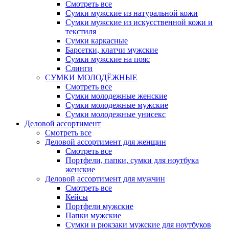
Смотреть все
Сумки мужские из натуральной кожи
Сумки мужские из искусственной кожи и
текстиля
Сумки каркасные
Барсетки, клатчи мужские
Сумки мужские на пояс
Слинги
СУМКИ МОЛОДЁЖНЫЕ
Смотреть все
Сумки молодежные женские
Сумки молодежные мужские
Сумки молодежные унисекс
Деловой ассортимент
Смотреть все
Деловой ассортимент для женщин
Смотреть все
Портфели, папки, сумки для ноутбука
женские
Деловой ассортимент для мужчин
Смотреть все
Кейсы
Портфели мужские
Папки мужские
Сумки и рюкзаки мужские для ноутбуков