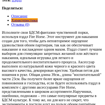
Теги:
Пэддл
Поделиться:
Описание
Характеристики
Отзывы (0)
Исполните свои БДСМ-фантазии чувственной порки,
используя пэддл Fire Horse. Этот инструмент для наказания
создан для того, чтобы дать неповторимое ощущение
удовольствия обоим партнерам, так как он обеспечивает
наказание и наслаждение одним махом. Пэддл станет лучшим
выбором для стимуляции запретных желаний или жёсткого
наказания, идеальная игрушка для легкого и
продолжительного воспитательного процесса. Аксессуар
выполнен из натуральной кожи черного и красного цвета
высокого качества, декорирован крестом. Удобная петля для
ношения в руке. Общая длина 39см., длина "воспитательной"
части 23см. Вы получите более яркие ощущения от
повиновения и господства, если будете использовать пэддл в
комплекте с другими аксессуарами Fire Horse,
представленными в широком ассортименте.Наручники,
ошейники, подножии – это самые популярные предметы в
БДСМ культуре. К тому же, ни для кого не секрет, что
эксперименты в постели идут на пользу обоим партнёрам.