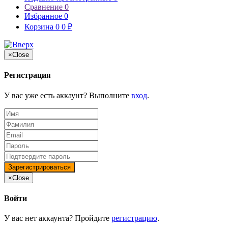
Сравнение
0
Избранное
0
Корзина
0
0
₽
×
Close
Регистрация
У вас уже есть аккаунт? Выполните
вход
.
×
Close
Войти
У вас нет аккаунта? Пройдите
регистрацию
.