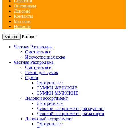
Гарантии
Оптовикам
Доверие
Контакты
Магазин
Новости
Каталог
Каталог
Честная Распродажа
Смотреть все
Искусственная кожа
Честная Распродажа
Смотреть все
Ремни для сумок
Сумки
Смотреть все
СУМКИ ЖЕНСКИЕ
СУМКИ МУЖСКИЕ
Деловой ассортимент
Смотреть все
Деловой ассортимент для мужчин
Деловой ассортимент для женщин
Дорожный ассортимент
Смотреть все