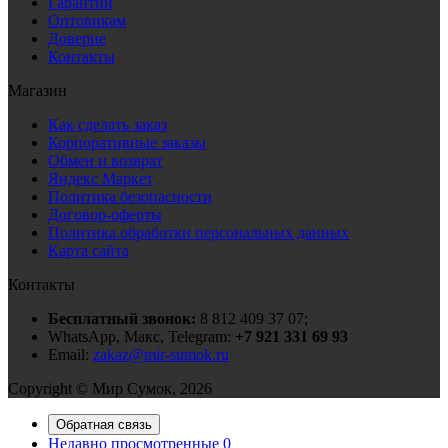
Гарантии
Оптовикам
Доверие
Контакты
Магазин
Как сделать заказ
Корпоративные заказы
Обмен и возврат
Яндекс Маркет
Политика безопасности
Договор-оферты
Политика обработки персональных данных
Карта сайта
Контакты
Бесплатный звонок:
8 812 409 37 07;
WhatsApp, Макс, Telegram:
+7 921 331 69 93
Email:
zakaz@mir-sumok.ru
Copyright © Мир Сумок, 2026
Обратная связь
Недавно просмотренные
0