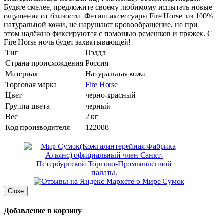
Будьте смелее, предложите своему любимому испытать новые
ощущения от близости. Фетиш-аксессуары Fire Horse, из 100%
натуральной кожи, не нарушают кровообращение, но при
этом надёжно фиксируются с помощью ремешков и пряжек. С
Fire Horse ночь будет захватывающей!
Тип
Пэддл
Страна происхождения
Россия
Материал
Натуральная кожа
Торговая марка
Fire Horse
Цвет
черно-красный
Группа цвета
черный
Вес
2 кг
Код производителя
122088
Close
Добавление в корзину