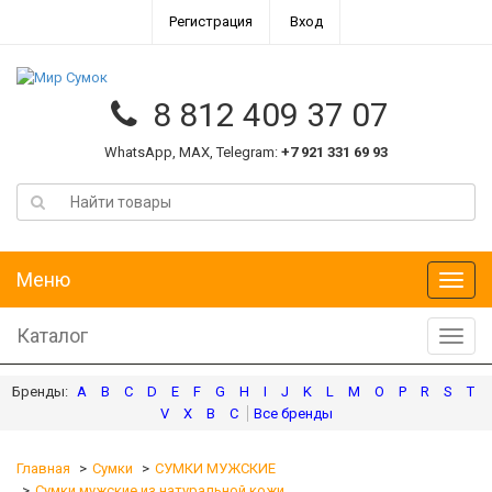
Регистрация
Вход
8 812 409 37 07
WhatsApp, MAX, Telegram:
+7 921 331 69 93
Меню
Меню
Каталог
Катал
A
B
C
D
E
F
G
H
I
J
K
L
M
O
P
R
S
T
V
X
В
С
Главная
Сумки
СУМКИ МУЖСКИЕ
Сумки мужские из натуральной кожи