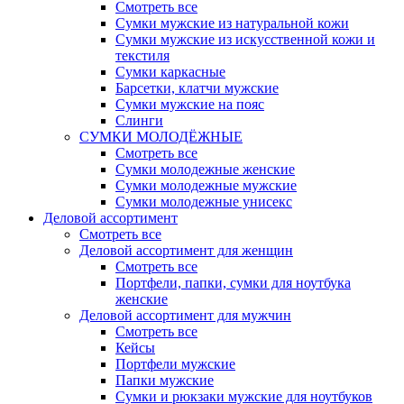
Смотреть все
Сумки мужские из натуральной кожи
Сумки мужские из искусственной кожи и
текстиля
Сумки каркасные
Барсетки, клатчи мужские
Сумки мужские на пояс
Слинги
СУМКИ МОЛОДЁЖНЫЕ
Смотреть все
Сумки молодежные женские
Сумки молодежные мужские
Сумки молодежные унисекс
Деловой ассортимент
Смотреть все
Деловой ассортимент для женщин
Смотреть все
Портфели, папки, сумки для ноутбука
женские
Деловой ассортимент для мужчин
Смотреть все
Кейсы
Портфели мужские
Папки мужские
Сумки и рюкзаки мужские для ноутбуков