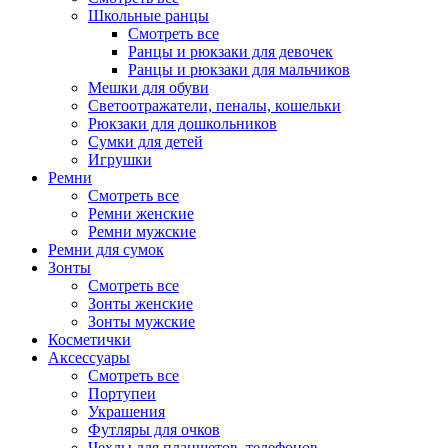
Школьные ранцы
Смотреть все
Ранцы и рюкзаки для девочек
Ранцы и рюкзаки для мальчиков
Мешки для обуви
Светоотражатели, пеналы, кошельки
Рюкзаки для дошкольников
Сумки для детей
Игрушки
Ремни
Смотреть все
Ремни женские
Ремни мужские
Ремни для сумок
Зонты
Смотреть все
Зонты женские
Зонты мужские
Косметички
Аксессуары
Смотреть все
Портупеи
Украшения
Футляры для очков
Чехлы для планшетов, телефонов