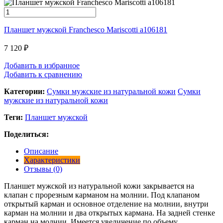
Планшет мужской Franchesco Mariscotti а106181
7 120
₽
Добавить в избранное
Добавить к сравнению
Категории:
Сумки мужские из натуральной кожи
Сумки
мужские из натуральной кожи
Теги:
Планшет мужской
Поделиться:
Описание
Характеристики
Отзывы (0)
Планшет мужской из натуральной кожи закрывается на
клапан с прорезным карманом на молнии. Под клапаном
открытый карман и основное отделение на молнии, внутри
карман на молнии и два открытых кармана. На задней стенке
карман на молнии. Имеется увеличение по объему.