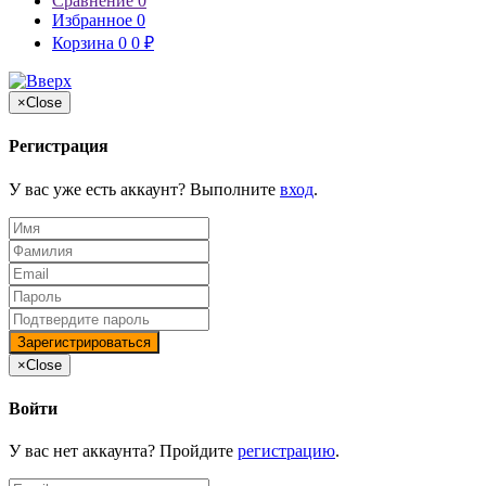
Сравнение
0
Избранное
0
Корзина
0
0
₽
×
Close
Регистрация
У вас уже есть аккаунт? Выполните
вход
.
×
Close
Войти
У вас нет аккаунта? Пройдите
регистрацию
.