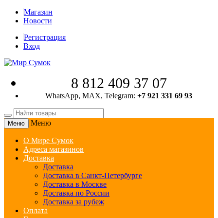
Магазин
Новости
Регистрация
Вход
8 812 409 37 07
WhatsApp, MAX, Telegram:
+7 921 331 69 93
Меню
Меню
О Мире Сумок
Адреса магазинов
Доставка
Доставка
Доставка в Санкт-Петербурге
Доставка в Москве
Доставка по России
Доставка за рубеж
Оплата