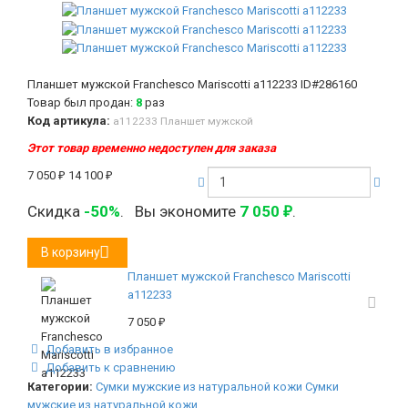
Планшет мужской Franchesco Mariscotti а112233
ID#286160
Товар был продан:
8
раз
Код артикула:
а112233 Планшет мужской
Этот товар временно недоступен для заказа
7 050
₽
14 100
₽
Скидка
-50%
.
Вы экономите
7 050
.
₽
В корзину
Планшет мужской Franchesco Mariscotti
а112233
7 050
₽
Добавить в избранное
Добавить к сравнению
Категории:
Сумки мужские из натуральной кожи
Сумки
мужские из натуральной кожи