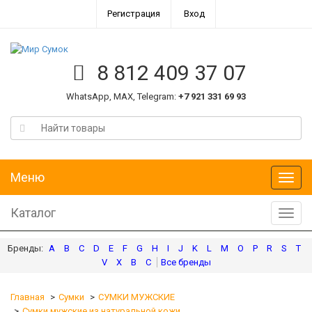
Регистрация
Вход
8 812 409 37 07
WhatsApp, MAX, Telegram:
+7 921 331 69 93
Меню
Меню
Каталог
Катал
A
B
C
D
E
F
G
H
I
J
K
L
M
O
P
R
S
T
V
X
В
С
Главная
Сумки
СУМКИ МУЖСКИЕ
Сумки мужские из натуральной кожи