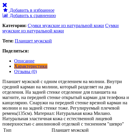
Добавить в избранное
Добавить к сравнению
Категории:
Сумки мужские из натуральной кожи
Сумки
мужские из натуральной кожи
Теги:
Планшет мужской
Поделиться:
Описание
Характеристики
Отзывы (0)
Планшет мужской с одним отделением на молнии. Внутри
средний карман на молнии, который разделяет на два
отделения. На задней стенке отделение для планшета на
магните, на передней стенке открытый карман для телефона и
канцелярию. Снаружи на передней стенке врезной карман на
молнии и на задней стенке тоже. Регулируемый плечевой
ремень(135см). Материал: Натуральная кожа Милано.
Натуральная эластичная кожа с естественной лицевой
поверхностью с анилиновой отделкой с тиснением "шевро"
Тип
Планшет мужской