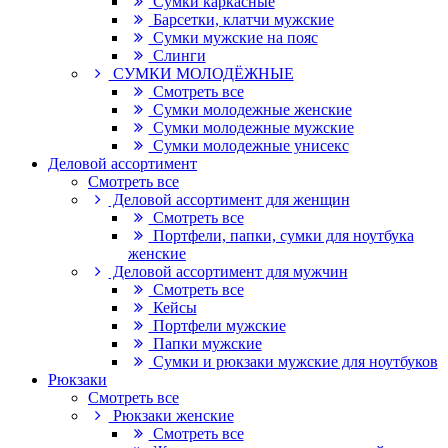
Сумки каркасные
Барсетки, клатчи мужские
Сумки мужские на пояс
Слинги
СУМКИ МОЛОДЁЖНЫЕ
Смотреть все
Сумки молодежные женские
Сумки молодежные мужские
Сумки молодежные унисекс
Деловой ассортимент
Смотреть все
Деловой ассортимент для женщин
Смотреть все
Портфели, папки, сумки для ноутбука
женские
Деловой ассортимент для мужчин
Смотреть все
Кейсы
Портфели мужские
Папки мужские
Сумки и рюкзаки мужские для ноутбуков
Рюкзаки
Смотреть все
Рюкзаки женские
Смотреть все