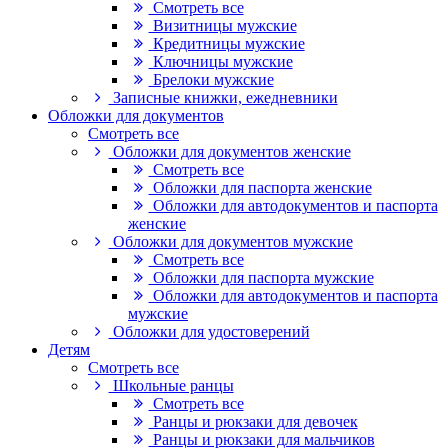
Смотреть все
Визитницы мужские
Кредитницы мужские
Ключницы мужские
Брелоки мужские
Записные книжки, ежедневники
Обложки для документов
Смотреть все
Обложки для документов женские
Смотреть все
Обложки для паспорта женские
Обложки для автодокументов и паспорта
женские
Обложки для документов мужские
Смотреть все
Обложки для паспорта мужские
Обложки для автодокументов и паспорта
мужские
Обложки для удостоверений
Детям
Смотреть все
Школьные ранцы
Смотреть все
Ранцы и рюкзаки для девочек
Ранцы и рюкзаки для мальчиков