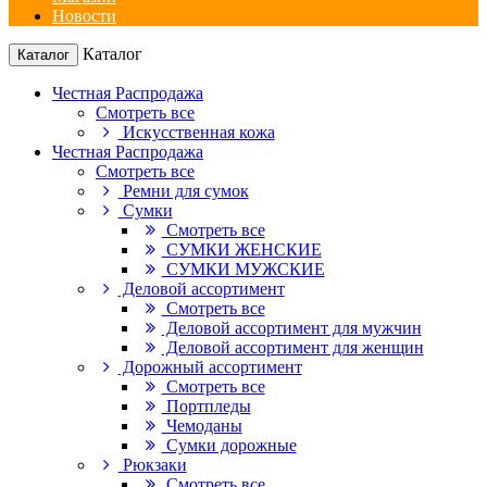
Новости
Каталог
Каталог
Честная Распродажа
Смотреть все
Искусственная кожа
Честная Распродажа
Смотреть все
Ремни для сумок
Сумки
Смотреть все
СУМКИ ЖЕНСКИЕ
СУМКИ МУЖСКИЕ
Деловой ассортимент
Смотреть все
Деловой ассортимент для мужчин
Деловой ассортимент для женщин
Дорожный ассортимент
Смотреть все
Портпледы
Чемоданы
Сумки дорожные
Рюкзаки
Смотреть все