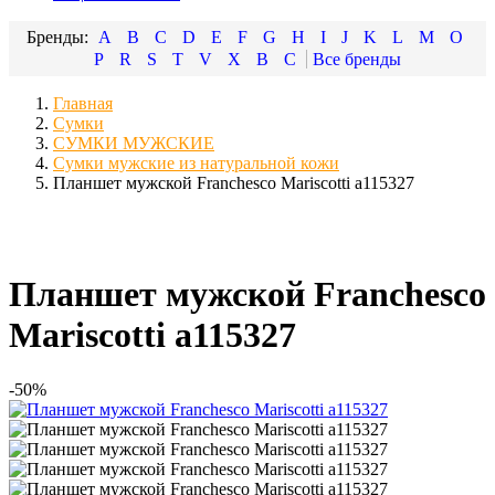
A
B
C
D
E
F
G
H
I
J
K
L
M
O
P
R
S
T
V
X
В
С
Главная
Сумки
СУМКИ МУЖСКИЕ
Сумки мужские из натуральной кожи
Планшет мужской Franchesco Mariscotti а115327
Планшет мужской Franchesco
Mariscotti а115327
-50%