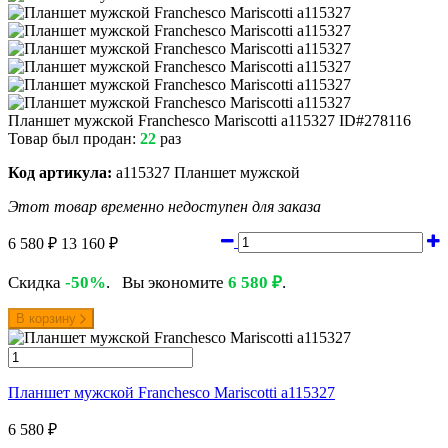
Планшет мужской Franchesco Mariscotti а115327
ID#278116
Товар был продан:
22
раз
Код артикула:
а115327 Планшет мужской
Этот товар временно недоступен для заказа
6 580
₽
13 160
₽
Скидка
-50%
.
Вы экономите
6 580
₽
.
В корзину
Планшет мужской Franchesco Mariscotti а115327
6 580
₽