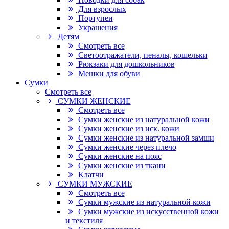
Для взрослых
Портупеи
Украшения
Детям
Смотреть все
Светоотражатели, пеналы, кошельки
Рюкзаки для дошкольников
Мешки для обуви
Сумки
Смотреть все
СУМКИ ЖЕНСКИЕ
Смотреть все
Сумки женские из натуральной кожи
Сумки женские из иск. кожи
Сумки женские из натуральной замши
Сумки женские через плечо
Сумки женские на пояс
Сумки женские из ткани
Клатчи
СУМКИ МУЖСКИЕ
Смотреть все
Сумки мужские из натуральной кожи
Сумки мужские из искусственной кожи
и текстиля