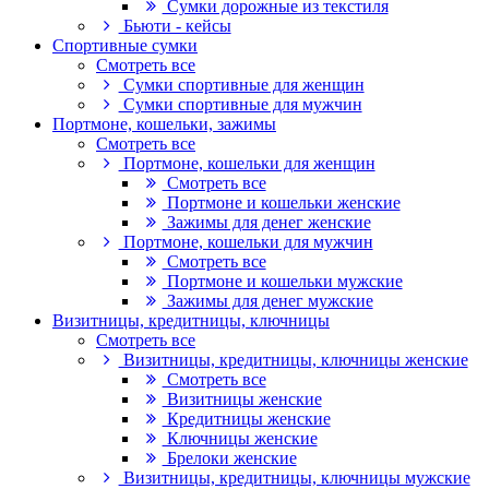
Сумки дорожные из текстиля
Бьюти - кейсы
Спортивные сумки
Смотреть все
Сумки спортивные для женщин
Сумки спортивные для мужчин
Портмоне, кошельки, зажимы
Смотреть все
Портмоне, кошельки для женщин
Смотреть все
Портмоне и кошельки женские
Зажимы для денег женские
Портмоне, кошельки для мужчин
Смотреть все
Портмоне и кошельки мужские
Зажимы для денег мужские
Визитницы, кредитницы, ключницы
Смотреть все
Визитницы, кредитницы, ключницы женские
Смотреть все
Визитницы женские
Кредитницы женские
Ключницы женские
Брелоки женские
Визитницы, кредитницы, ключницы мужские