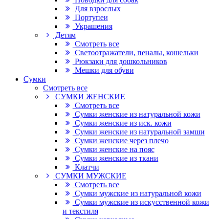
Для взрослых
Портупеи
Украшения
Детям
Смотреть все
Светоотражатели, пеналы, кошельки
Рюкзаки для дошкольников
Мешки для обуви
Сумки
Смотреть все
СУМКИ ЖЕНСКИЕ
Смотреть все
Сумки женские из натуральной кожи
Сумки женские из иск. кожи
Сумки женские из натуральной замши
Сумки женские через плечо
Сумки женские на пояс
Сумки женские из ткани
Клатчи
СУМКИ МУЖСКИЕ
Смотреть все
Сумки мужские из натуральной кожи
Сумки мужские из искусственной кожи
и текстиля