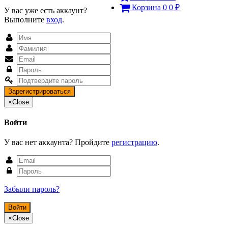
Корзина
0
0
₽
У вас уже есть аккаунт?
Выполните
вход
.
×
Close
Войти
У вас нет аккаунта? Пройдите
регистрацию
.
Забыли пароль?
×
Close