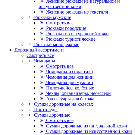
Женские рюкзаки из натуральной и
искусственной кожи
Женские рюкзаки из текстиля
Рюкзаки мужские
Смотреть все
Рюкзаки городские
Рюкзаки из натуральной кожи
Рюкзаки туристические
Рюкзаки молодёжные
Дорожный ассортимент
Смотреть все
Чемоданы
Смотреть все
Чемоданы из пластика
Чемоданы для женщин
Чемоданы для мужчин
Пилот-кейсы колёсные
Чехлы, органайзеры, несессеры
Аксессуары для багажа
Сумки дорожные на колесах
Портпледы
Сумки дорожные
Смотреть все
Сумки дорожные из натуральной кожи
Сумки дорожные из искусственной кожи