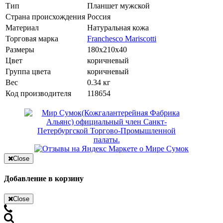
Тип
Планшет мужской
Страна происхождения
Россия
Материал
Натуральная кожа
Торговая марка
Franchesco Mariscotti
Размеры
180x210x40
Цвет
коричневый
Группа цвета
коричневый
Вес
0.34 кг
Код производителя
118654
Close
Добавление в корзину
Close