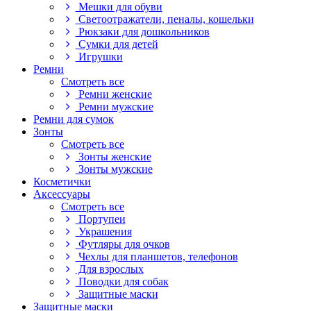
Мешки для обуви
Светоотражатели, пеналы, кошельки
Рюкзаки для дошкольников
Сумки для детей
Игрушки
Ремни
Смотреть все
Ремни женские
Ремни мужские
Ремни для сумок
Зонты
Смотреть все
Зонты женские
Зонты мужские
Косметички
Аксессуары
Смотреть все
Портупеи
Украшения
Футляры для очков
Чехлы для планшетов, телефонов
Для взрослых
Поводки для собак
Защитные маски
Защитные маски