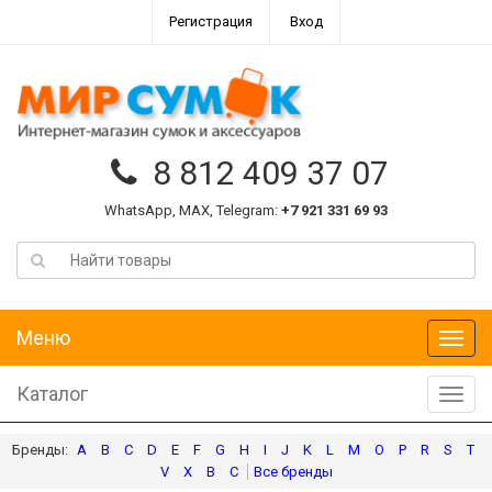
Регистрация
Вход
8 812 409 37 07
WhatsApp, MAX, Telegram:
+7 921 331 69 93
Меню
Меню
Каталог
Катал
A
B
C
D
E
F
G
H
I
J
K
L
M
O
P
R
S
T
V
X
В
С