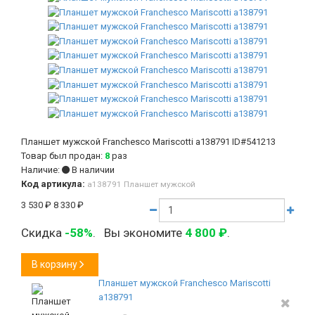
Планшет мужской Franchesco Mariscotti а138791
ID#541213
Товар был продан:
8
раз
Наличие:
В наличии
Код артикула:
а138791 Планшет мужской
3 530
₽
8 330
₽
Скидка
-58%
.
Вы экономите
4 800
₽
.
В корзину
Планшет мужской Franchesco Mariscotti
а138791