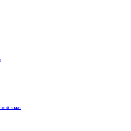
е
енной кожи