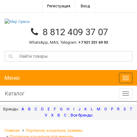
Регистрация
Вход
8 812 409 37 07
WhatsApp, MAX, Telegram:
+7 921 331 69 93
Меню
Меню
Каталог
Катал
A
B
C
D
E
F
G
H
I
J
K
L
M
O
P
R
S
T
V
X
В
С
Главная
Портмоне, кошельки, зажимы
Портмоне, кошельки для женщин