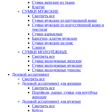
Сумки женские из ткани
Клатчи
СУМКИ МУЖСКИЕ
Смотреть все
Сумки мужские из натуральной кожи
Сумки мужские из искусственной кожи и
текстиля
Сумки каркасные
Барсетки, клатчи мужские
Сумки мужские на пояс
Слинги
СУМКИ МОЛОДЁЖНЫЕ
Смотреть все
Сумки молодежные женские
Сумки молодежные мужские
Сумки молодежные унисекс
Деловой ассортимент
Смотреть все
Деловой ассортимент для женщин
Смотреть все
Портфели, папки, сумки для ноутбука
женские
Деловой ассортимент для мужчин
Смотреть все
Кейсы