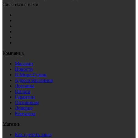
Связаться с нами
Компания
Магазин
Новости
О Мире Сумок
Адреса магазинов
Доставка
Оплата
Гарантии
Оптовикам
Доверие
Контакты
Магазин
Как сделать заказ