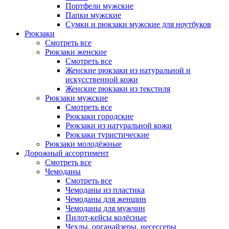
Портфели мужские
Папки мужские
Сумки и рюкзаки мужские для ноутбуков
Рюкзаки
Смотреть все
Рюкзаки женские
Смотреть все
Женские рюкзаки из натуральной и
искусственной кожи
Женские рюкзаки из текстиля
Рюкзаки мужские
Смотреть все
Рюкзаки городские
Рюкзаки из натуральной кожи
Рюкзаки туристические
Рюкзаки молодёжные
Дорожный ассортимент
Смотреть все
Чемоданы
Смотреть все
Чемоданы из пластика
Чемоданы для женщин
Чемоданы для мужчин
Пилот-кейсы колёсные
Чехлы, органайзеры, несессеры