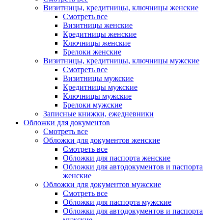
Визитницы, кредитницы, ключницы женские
Смотреть все
Визитницы женские
Кредитницы женские
Ключницы женские
Брелоки женские
Визитницы, кредитницы, ключницы мужские
Смотреть все
Визитницы мужские
Кредитницы мужские
Ключницы мужские
Брелоки мужские
Записные книжки, ежедневники
Обложки для документов
Смотреть все
Обложки для документов женские
Смотреть все
Обложки для паспорта женские
Обложки для автодокументов и паспорта
женские
Обложки для документов мужские
Смотреть все
Обложки для паспорта мужские
Обложки для автодокументов и паспорта
мужские