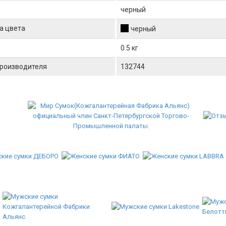
черный
а цвета
черный
0.5 кг
производителя
132744