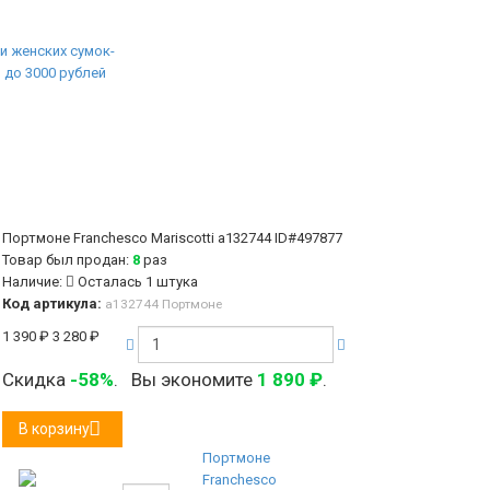
Портмоне Franchesco Mariscotti а132744
ID#497877
Товар был продан:
8
раз
Наличие:
Осталась 1 штука
Код артикула:
а132744 Портмоне
1 390
₽
3 280
₽
Скидка
-58%
.
Вы экономите
1 890
₽
.
В корзину
Портмоне
Franchesco