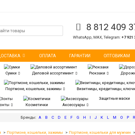
8 812 409 3
WhatsApp, MAX, Telegram:
+7 921 
ДОСТАВКА
ОПЛАТА
ГАРАНТИИ
ОПТОВИКАМ
Сумки
Деловой ассортимент
Рюкзаки
Дорожн
Портмоне, кошельки, зажимы
Визитницы, кредитницы, ключ
Защитные маски
онты
Косметички
Аксессуары
A
B
C
D
E
F
G
H
I
J
K
L
M
O
P
я
Портмоне, кошельки, зажимы
Портмоне, кошельки для мужчин