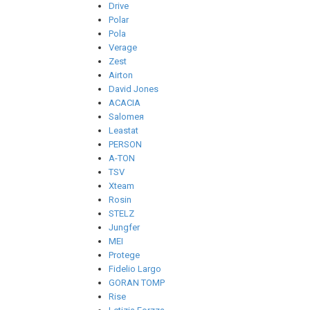
Drive
Polar
Pola
Verage
Zest
Airton
David Jones
ACACIA
Salomeя
Leastat
PERSON
A-TON
TSV
Xteam
Rosin
STELZ
Jungfer
MEI
Protege
Fidelio Largo
GORAN TOMP
Rise