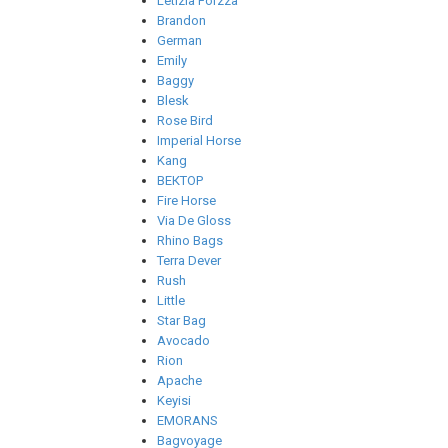
Letizia Forzza
Brandon
German
Emily
Baggy
Blesk
Rose Bird
Imperial Horse
Kang
ВЕКТОР
Fire Horse
Via De Gloss
Rhino Bags
Terra Dever
Rush
Little
Star Bag
Avocado
Rion
Apache
Keyisi
EMORANS
Bagvoyage