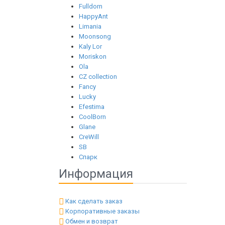
Fulldorn
HappyAnt
Limania
Moonsong
Kaly Lor
Moriskon
Ola
CZ collection
Fancy
Lucky
Efestima
CoolBorn
Glane
CreWill
SB
Спарк
Информация
Как сделать заказ
Корпоративные заказы
Обмен и возврат