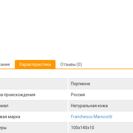
сание
Характеристики
Отзывы (0)
Портмоне
на происхождения
Россия
риал
Натуральная кожа
вая марка
Franchesco Mariscotti
еры
100x140x10