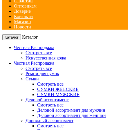
Гарантии
Оптовикам
Доверие
Контакты
Магазин
Новости
Каталог
Каталог
Честная Распродажа
Смотреть все
Искусственная кожа
Честная Распродажа
Смотреть все
Ремни для сумок
Сумки
Смотреть все
СУМКИ ЖЕНСКИЕ
СУМКИ МУЖСКИЕ
Деловой ассортимент
Смотреть все
Деловой ассортимент для мужчин
Деловой ассортимент для женщин
Дорожный ассортимент
Смотреть все