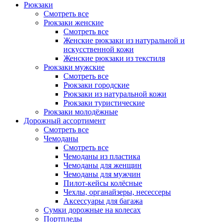
Рюкзаки
Смотреть все
Рюкзаки женские
Смотреть все
Женские рюкзаки из натуральной и
искусственной кожи
Женские рюкзаки из текстиля
Рюкзаки мужские
Смотреть все
Рюкзаки городские
Рюкзаки из натуральной кожи
Рюкзаки туристические
Рюкзаки молодёжные
Дорожный ассортимент
Смотреть все
Чемоданы
Смотреть все
Чемоданы из пластика
Чемоданы для женщин
Чемоданы для мужчин
Пилот-кейсы колёсные
Чехлы, органайзеры, несессеры
Аксессуары для багажа
Сумки дорожные на колесах
Портпледы