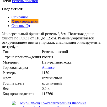
Теги:
Ремень поясной
Поделиться:
Описание
Характеристики
Отзывы (0)
Универсальный брючный ремень 3,5см. Полезная длина
хлыста по ГОСТ от 110 до 125см. Ремень укорачивается
откручиванием винта у пряжки, специального инструмента
не требует.
Тип
Ремень поясной
Страна происхождения
Россия
Материал
Натуральная кожа
Торговая марка
Alliance
Размеры
1150
Цвет
коричневый
Группа цвета
коричневый
Вес
0.5 кг
Код производителя
117760