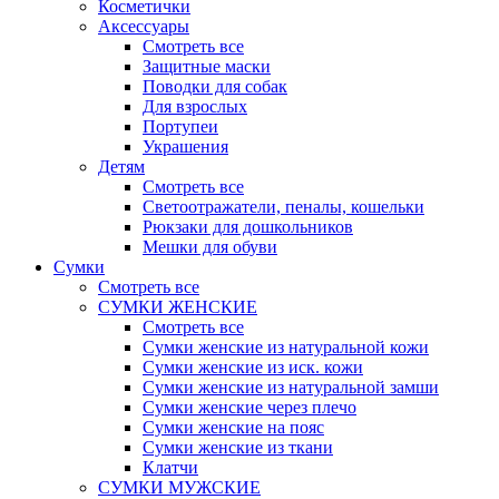
Косметички
Аксессуары
Смотреть все
Защитные маски
Поводки для собак
Для взрослых
Портупеи
Украшения
Детям
Смотреть все
Светоотражатели, пеналы, кошельки
Рюкзаки для дошкольников
Мешки для обуви
Сумки
Смотреть все
СУМКИ ЖЕНСКИЕ
Смотреть все
Сумки женские из натуральной кожи
Сумки женские из иск. кожи
Сумки женские из натуральной замши
Сумки женские через плечо
Сумки женские на пояс
Сумки женские из ткани
Клатчи
СУМКИ МУЖСКИЕ