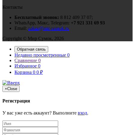
Контакты
Бесплатный звонок:
8 812 409 37 07;
WhatsApp, Макс, Telegram:
+7 921 331 69 93
Email:
zakaz@mir-sumok.ru
Copyright © Мир Сумок, 2026
Обратная связь
Недавно просмотренные
0
Сравнение
0
Избранное
0
Корзина
0
0
₽
×
Close
Регистрация
У вас уже есть аккаунт? Выполните
вход
.