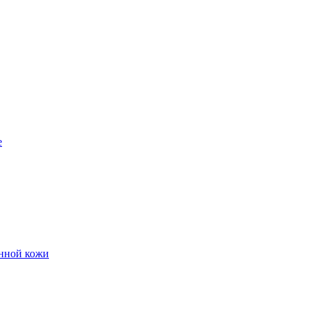
е
енной кожи