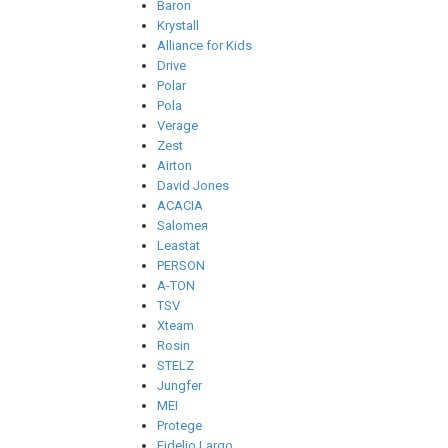
Baron
Krystall
Alliance for Kids
Drive
Polar
Pola
Verage
Zest
Airton
David Jones
ACACIA
Salomeя
Leastat
PERSON
A-TON
TSV
Xteam
Rosin
STELZ
Jungfer
MEI
Protege
Fidelio Largo