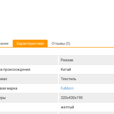
сание
Характеристики
Отзывы (0)
Рюкзак
на происхождения
Китай
риал
Текстиль
вая марка
Fulldorn
еры
320x430x190
желтый