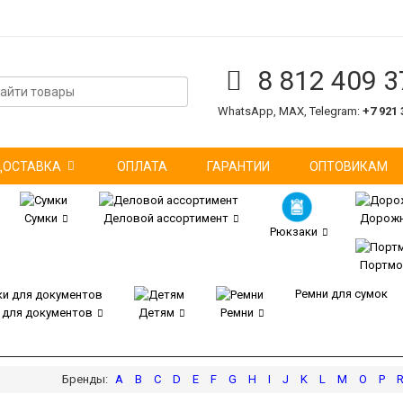
8 812 409 3
WhatsApp, MAX, Telegram:
+7 921 
ДОСТАВКА
ОПЛАТА
ГАРАНТИИ
ОПТОВИКАМ
Сумки
Деловой ассортимент
Дорожн
Рюкзаки
Портмо
Ремни для сумок
 для документов
Детям
Ремни
A
B
C
D
E
F
G
H
I
J
K
L
M
O
P