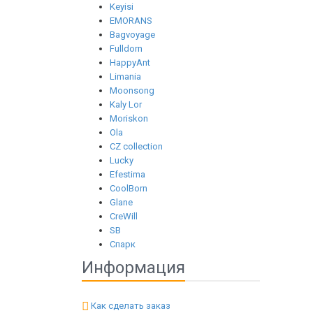
Keyisi
EMORANS
Bagvoyage
Fulldorn
HappyAnt
Limania
Moonsong
Kaly Lor
Moriskon
Ola
CZ collection
Lucky
Efestima
CoolBorn
Glane
CreWill
SB
Спарк
Информация
Как сделать заказ