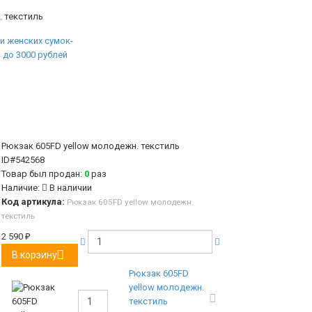
. текстиль
Рюкзак 605FD yellow молодежн. текстиль
ID#542568
Товар был продан:
0
раз
Наличие:
В наличии
Код артикула:
Рюкзак 605FD yellow молодежн.
текстиль
2 590
₽
В корзину
Рюкзак 605FD
yellow молодежн.
текстиль