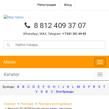
Регистрация
Вход
8 812 409 37 07
WhatsApp, MAX, Telegram:
+7 921 331 69 93
Меню
Меню
Каталог
Катал
A
B
C
D
E
F
G
H
I
J
K
L
M
O
P
R
S
T
V
X
В
С
Главная
Рюкзаки
Рюкзаки молодёжные
Рюкзак FD 8139 bordo молодежн. текстиль