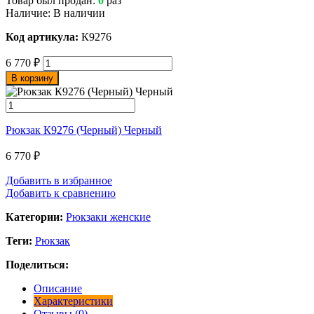
Товар был продан:
0
раз
Наличие:
В наличии
Код артикула:
К9276
6 770
₽
В корзину
Рюкзак К9276 (Черный) Черный
6 770
₽
Добавить в избранное
Добавить к сравнению
Категории:
Рюкзаки женские
Теги:
Рюкзак
Поделиться:
Описание
Характеристики
Отзывы (0)