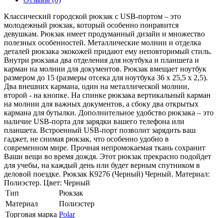
Классический городской рюкзак с USB-портом – это
молодежный рюкзак, который особенно понравится
девушкам. Рюкзак имеет продуманный дизайн и множество
полезных особенностей. Металлические молнии и отделка
деталей рюкзака экокожей придают ему неповторимый стиль.
Внутри рюкзака два отделения для ноутбука и планшета и
карман на молнии для документов. Рюкзак вмещает ноутбук
размером до 15 (размеры отсека для ноутбука 36 x 25,5 x 2,5).
Два внешних кармана, один на металлической молнии,
второй - на кнопке. На спинке рюкзака вертикальный карман
на молнии для важных документов, а сбоку два открытых
кармана для бутылки. Дополнительное удобство рюкзака – это
наличие USB-порта для зарядки вашего телефона или
планшета. Встроенный USB-порт позволит зарядить ваш
гаджет, не снимая рюкзак, что особенно удобно в
современном мире. Прочная непромокаемая ткань сохранит
Ваши вещи во время дождя. Этот рюкзак прекрасно подойдет
для учебы, на каждый день или будет верным спутником в
деловой поездке. Рюкзак К9276 (Черный) Черный. Материал:
Полиэстер. Цвет: Черный
Тип
Рюкзак
Материал
Полиэстер
Торговая марка
Polar