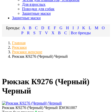
Для взрослых
Поводки для собак
Защитные маски
Защитные маски
A
B
C
D
E
F
G
H
I
J
K
L
M
O
P
R
S
T
V
X
В
С
Главная
Рюкзаки
Рюкзаки женские
Рюкзак К9276 (Черный) Черный
Рюкзак К9276 (Черный)
Черный
Рюкзак К9276 (Черный) Черный
ID#361007